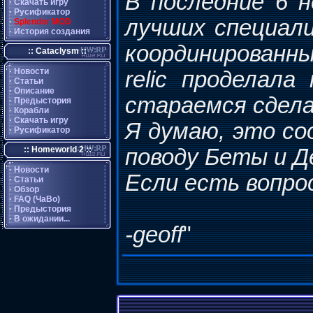
В последние 6 
·
Скачать игру
·
Русификатор
лучших специал
·
Splendor MOD
·
История создания
координированны
:: Cataclysm ::
·
Новости
relic проделал
·
Статьи
·
Описание
стараемся сдела
·
Предыстория
·
Корабли
·
Скачать игру
Я думаю, это с
·
Русификатор
:: Homeworld 2 ::
поводу Беты и Д
·
Новости
Если есть вопро
·
Статьи
·
Обзор
·
FAQ (ЧаВо)
·
Предыстория
·
В ожидании...
-geoff
"