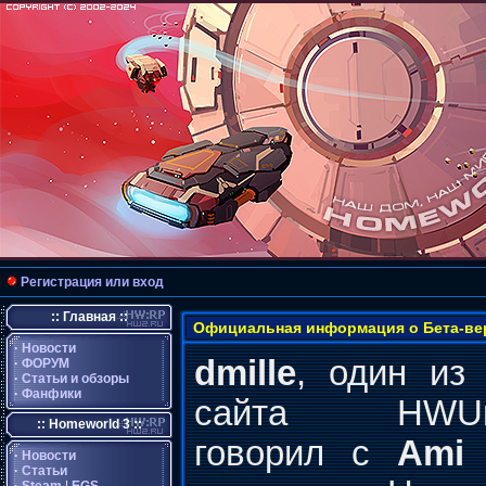
Регистрация или вход
:: Главная ::
Официальная информация о Бета-ве
·
Новости
dmille
, один из 
·
ФОРУМ
·
Статьи и обзоры
·
Фанфики
сайта HWUniv
:: Homeworld 3 ::
говорил с
Ami 
·
Новости
·
Статьи