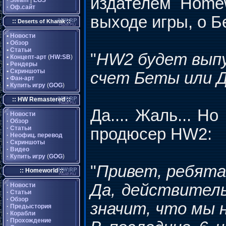
издателем Homew
·
Steam
|
EGS
·
Оф.сайт
выходе игры, о Б
::
::
Deserts of Kharak
•
Новости
•
Обзор
•
Статьи
"
HW2 будет выпу
•
Концепт-арт
(
HW:SB
)
•
Рендеры
•
Скриншоты
счет Беты или 
•
Фан-арт
•
Купить игру
(
GOG
)
:: HW Remastered ::
Да.... Жаль... Н
·
Новости
·
Обзор
·
Статьи
продюсер HW2:
·
Неофиц. перевод
·
Скриншоты
·
Видео
·
Купить игру
(
GOG
)
"
Привет, ребята
:: Homeworld ::
Да, действител
·
Новости
·
Статьи
·
Обзор
значит, что мы 
·
Предыстория
·
Корабли
·
Прохождение