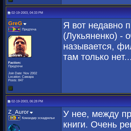
02-19-2003, 04:33 PM
GreG
Я вот недавно 
Предтеча
(Лукьяненко) - 
называется, фи
там только нет.
Faction:
Предтечи
Join Date: Nov 2002
Location: Самара
Posts: 847
02-19-2003, 06:28 PM
Z_Auror
У нее, между п
Командир эскадрильи
книги. Очень р