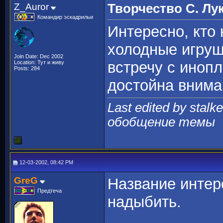
Z_Auror
Творчество С. Лу
Командир эскадрильи
Интересно, кто 
холодные игруш
Join Date: Dec 2002
встречу с иноп
Location: Тут и живу
Posts: 284
достойна внима
Last edited by stalke
обобщение темы
12-03-2002, 08:42 PM
GreG
Название интере
Предтеча
надыбить.