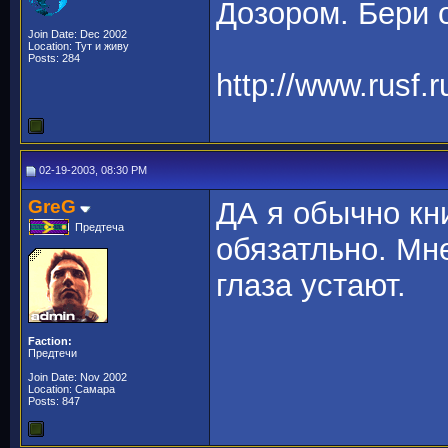
Дозором. Бери 
Join Date: Dec 2002
Location: Тут и живу
Posts: 284
http://www.rusf.
02-19-2003, 08:30 PM
GreG
ДА я обычно кни
Предтеча
обязатльно. Мн
глаза устают.
Faction:
Предтечи
Join Date: Nov 2002
Location: Самара
Posts: 847