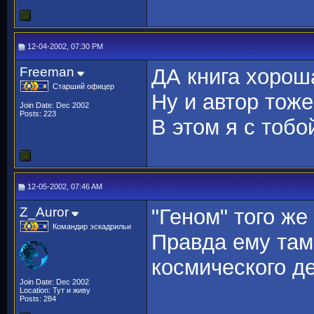
12-04-2002, 07:30 PM
Freeman
ДА книга хороша
Старший офицер
Ну и автор тож
Join Date: Dec 2002
Posts: 223
В этом я с тобо
12-05-2002, 07:46 AM
Z_Auror
"Геном" того же
Командир эскадрильи
Правда ему там
космического де
Join Date: Dec 2002
Location: Тут и живу
Posts: 284