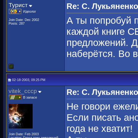
Турист
Re: С. Лукьяненк
Идеолог
А ты попробуй
Join Date: Dec 2002
Posts: 287
каждой книге С
предложений. Д
наберётся. Во 
02-18-2003, 09:25 PM
vitek_cccp
Re: С. Лукьяненк
В запасе
Не говори ежел
Если писать ан
года не хватит!
Join Date: Feb 2003
Location: Город трех революций