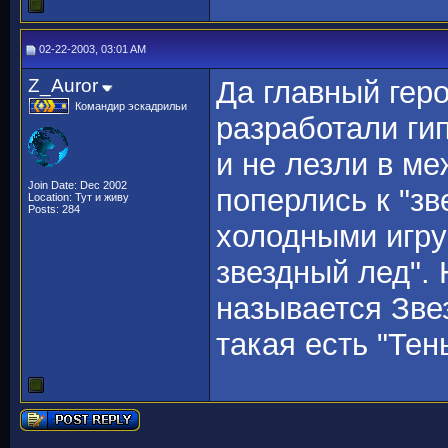
02-22-2003, 03:01 AM
Z_Auror
Да главный геро
Командир эскадрильи
разработали ги
и не лезли в м
Join Date: Dec 2002
поперлись к "з
Location: Тут и живу
Posts: 284
холодными игру
звездный лед". 
называется Зве
такая есть "Тень