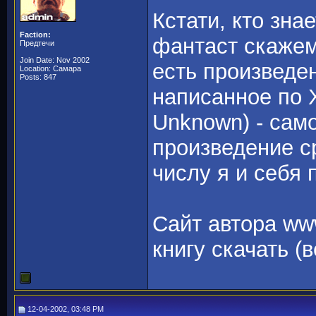
Кстати, кто зна
Faction:
фантаст скажем 
Предтечи
Join Date: Nov 2002
есть произведе
Location: Самара
Posts: 847
написанное по 
Unknown) - само
произведение ср
числу я и себя 
Сайт автора www
книгу скачать (
12-04-2002, 03:48 PM