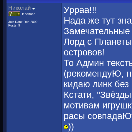
Николай
Урраа!!!
В запасе
Нада же тут зна
Join Date: Dec 2002
Posts: 9
Замечательные 
Лорд с Планеты
островов!
То Админ тексты
(рекомендуЮ, не
кидаю линк без 
Кстати, "Звёзды
мотивам игрушки
расы совпадаЮ
))