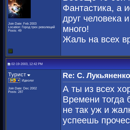
Фантастика, а и
друг человека 
Join Date: Feb 2003
много!
Location: Город трех революций
Posts: 49
Жаль на всех в
02-19-2003, 12:42 PM
Турист
Re: С. Лукьяненк
Идеолог
А ты из всех х
Join Date: Dec 2002
Posts: 287
Времени тогда б
не так уж и жал
успеешь прочес