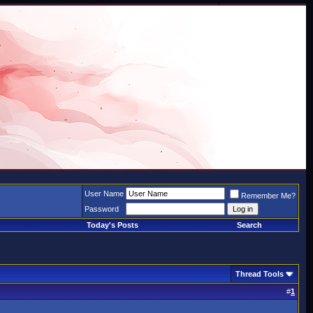
User Name
Remember Me?
Password
Today's Posts
Search
Thread Tools
#
1