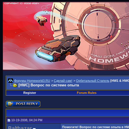
Форумы Homeworld3.RU
>
Сделай сам!
>
Орбитальный Стапель
[HW1 & HWC
[HWC] Вопрос по системе опыта
Register
Forum Rules
10-19-2008, 04:24 PM
Balthazar
Помогите! Вопрос по системе опыта в H