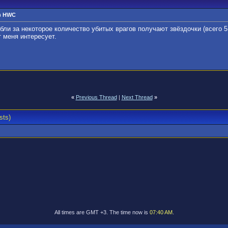
 в HWC
абли за некоторое количество убитых врагов получают звёздочки (всего 
т меня интересует.
«
Previous Thread
|
Next Thread
»
sts)
All times are GMT +3. The time now is
07:40 AM
.