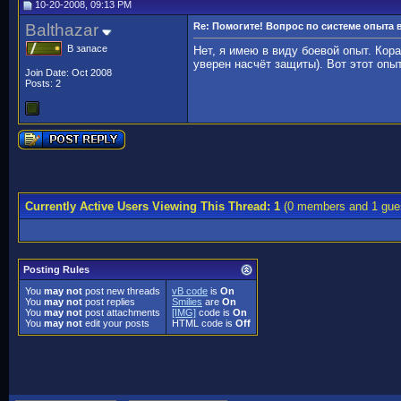
10-20-2008, 09:13 PM
Balthazar
Re: Помогите! Вопрос по системе опыта
В запасе
Нет, я имею в виду боевой опыт. Кор
уверен насчёт защиты). Вот этот опы
Join Date: Oct 2008
Posts: 2
Currently Active Users Viewing This Thread: 1
(0 members and 1 gue
Posting Rules
You
may not
post new threads
vB code
is
On
You
may not
post replies
Smilies
are
On
You
may not
post attachments
[IMG]
code is
On
You
may not
edit your posts
HTML code is
Off