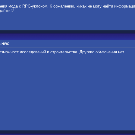
ния мода с RPG-уклоном. К сожалению, никак не могу найти информац
даётся?
 в HWC
возможност исследований и строительства. Другово объяснения нет.