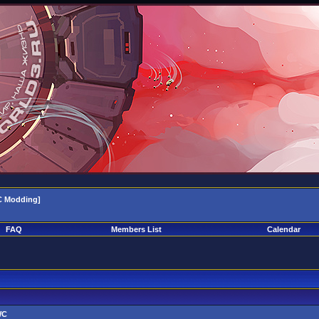
 Modding]
FAQ
Members List
Calendar
WC