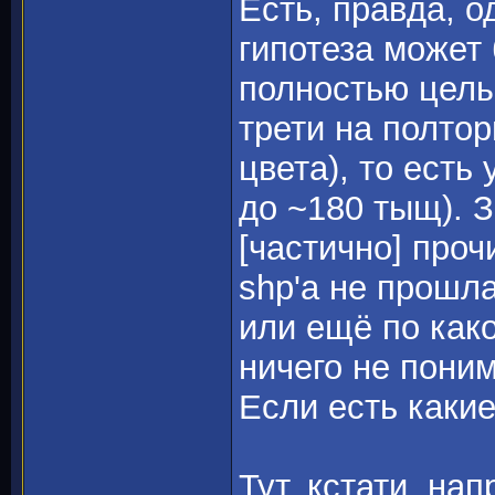
Есть, правда, о
гипотеза может
полностью целы
трети на полто
цвета), то есть 
до ~180 тыщ). З
[частично] проч
shp'а не прошл
или ещё по како
ничего не пон
Если есть каки
Тут, кстати, на