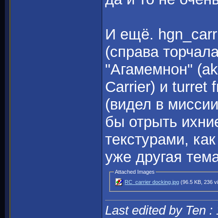
И ещё. hgn_carr
(справа торчала
"Агамемнон" (a
Carrier) и turre
(видел в миссии
бы отрыть ихни
текстурами, как
уже другая тема
Attached Images
RC_carrier docking.jpg
(96.5 KB, 236 v
Last edited by Ten :