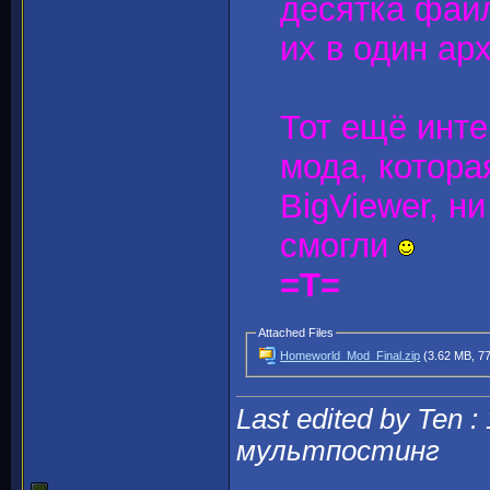
десятка файл
их в один арх
Тот ещё инт
мода, котора
BigViewer, н
смогли
=T=
Attached Files
Homeworld_Mod_Final.zip
(3.62 MB, 77
Last edited by Ten :
мультпостинг