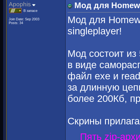
Apophis
Мод для Homew
В запасе
Мод для Homewo
Join Date: Sep 2003
Posts: 34
singleplayer!
Мод состоит из 
в виде саморас
файл exe и rea
за длинную цепь
более 200Кб, п
Скрины прилага
Пять zip-арх