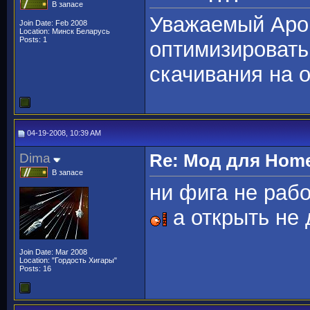
В запасе
Уважаемый Apop
Join Date: Feb 2008
Location: Минск Беларусь
Posts: 1
оптимизировать
скачивания на 
04-19-2008, 10:39 AM
Dima
Re: Мод для Hom
В запасе
ни фига не раб
а открыть не
Join Date: Mar 2008
Location: "Гордость Хигары"
Posts: 16