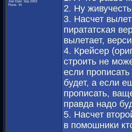
Join Date: Sep 2003
Posts: 34
2. Ну живучесть
3. Насчет вылет
пирататская вер
вылетает, версия
4. Крейсер (ор
строить не мож
если прописать 
будет, а если е
прописать, ваще
правда надо буд
5. Насчет втор
в помошники кто