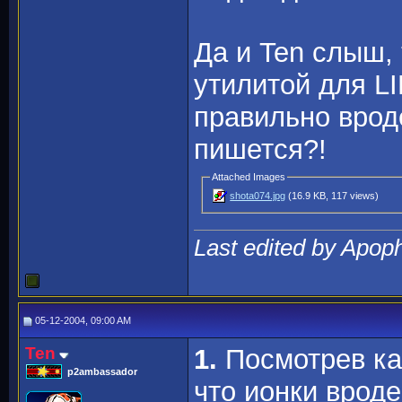
Да и Ten слыш,
утилитой для LI
правильно врод
пишется?!
Attached Images
shota074.jpg
(16.9 KB, 117 views)
Last edited by Apop
05-12-2004, 09:00 AM
Ten
1.
Посмотрев ка
p2ambassador
что ионки вроде