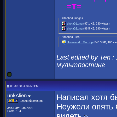
=T=
Attached Images
shota01.png
(97.1 KB, 230 views)
shota02.png
(96.5 KB, 190 views)
Attached Files
Homeworld_Mod.zip
(843.3 KB, 105 vi
Last edited by Ten :
мультпостинг
03-30-2004, 06:59 PM
unkAlien
Написал хотя б
Старший офицер
Неужели опять 
Join Date: Jan 2004
Posts: 154
видеть