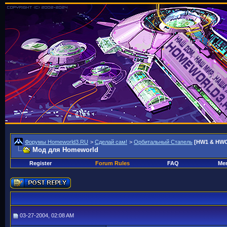
Форумы Homeworld3.RU
>
Сделай сам!
>
Орбитальный Стапель
[HW1 & HWC
Мод для Homeworld
Register
Forum Rules
FAQ
Mem
03-27-2004, 02:08 AM