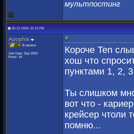
мультпостинг
05-12-2004, 01:31 PM
Apophis
В запасе
Короче Ten слы
Join Date: Sep 2003
Posts: 34
хош что спросит
пунктами 1, 2, 3.
Ты слишком мно
вот что - карие
крейсер чтоли 
помню...