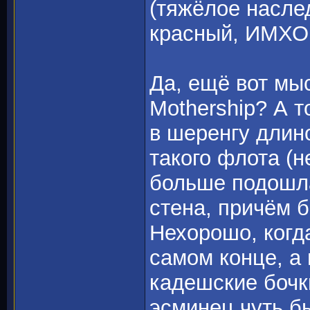
(тяжёлое насл
красный, ИМХО,
Да, ещё вот мыс
Mothership? А т
в шеренгу длин
такого флота (н
больше подошла
стена, причём б
Нехорошо, когда
самом конце, а
кадешские бочки
эсминец чуть бы