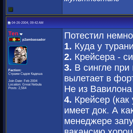
04-26-2004, 09:42 AM
Ten
Потестил немно
p2ambassador
1.
Куда у турани
2.
Крейсера - си
3.
В сингле при
Faction:
Стражи Садов Кадеша
вылетает в форт
Join Date: Feb 2004
Location: Great Nebula
Не из Вавилона
Posts: 2,564
4.
Крейсер (как 
имеет док. А ка
менеджере запу
вакансию хорош