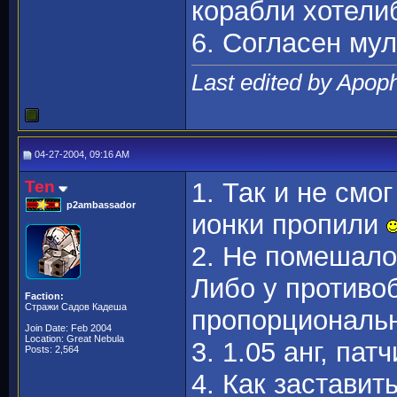
корабли хотели
6. Согласен му
Last edited by Apop
04-27-2004, 09:16 AM
Ten
1. Так и не смог
p2ambassador
ионки пропили
2. Не помешало
Либо у противо
Faction:
Стражи Садов Кадеша
пропорциональн
Join Date: Feb 2004
Location: Great Nebula
3. 1.05 анг, пат
Posts: 2,564
4. Как заставит