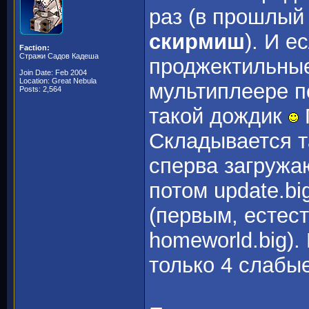
раз (в прошлый
скирмиш
). И е
Faction:
Стражи Садов Кадеша
проджектильные
Join Date: Feb 2004
Location: Great Nebula
мультиплеере п
Posts: 2,564
такой дождик
Складывается т
сперва загружа
потом update.bi
(первым, естест
homeworld.big).
только 4 слабы