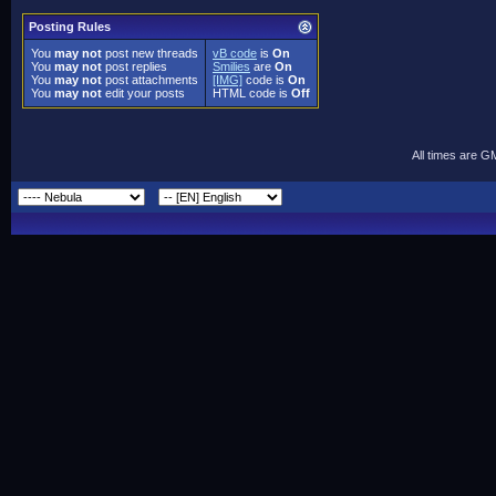
Posting Rules
You
may not
post new threads
vB code
is
On
You
may not
post replies
Smilies
are
On
You
may not
post attachments
[IMG]
code is
On
You
may not
edit your posts
HTML code is
Off
All times are G