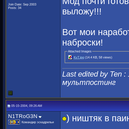
Мод почти гото
Join Date: Sep 2003
Posts: 34
выложу!!!
Вот мои наработ
наброски!
Attached Images
KvT.jpg
(14.4 KB, 58 views)
Last edited by Ten :
мультпостинг
05-15-2004, 09:26 AM
N1TRoG3N
) ништяк в паи
Командир эскадрильи