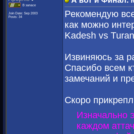
А вот и Финал.
В запасе
Рекомендую все
Join Date: Sep 2003
Posts: 34
как можно интер
Kadesh vs Turan
Извиняюсь за р
Спасибо всем к
замечаний и пр
Скоро прикрепл
Изначально э
каждом аттач