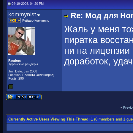
04-19-2008, 04:20 PM
kommynist
Re: Мод для Ho
Рейдер-Комуннист
Жаль у меня тож
пиратка восстан
ни на лицензии 
доработок, удач
Faction:
Туранские рейдеры
Join Date: Jan 2008
Location: Планета Зеленоград
Posts: 290
«
Previo
Currently Active Users Viewing This Thread: 1
(0 members and 1 gue