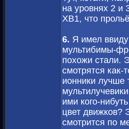
на уровнях 2 и 
ХВ1, что прольё
6.
Я имел ввиду 
мультибимы-фре
похожи стали. Э
смотрятся как-т
ионники лучше 
мультилучевики
ими кого-нибуть
цвет движков? 
смотрится по м