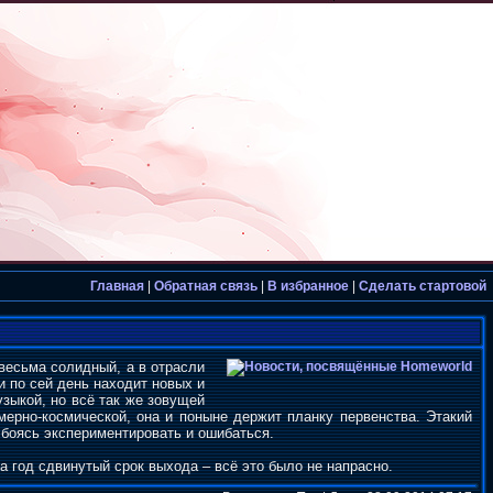
Главная
|
Обратная связь
|
В избранное
|
Сделать стартовой
 весьма солидный, а в отрасли
и по сей день находит новых и
узыкой, но всё так же зовущей
хмерно-космической, она и поныне держит планку первенства. Этакий
 боясь экспериментировать и ошибаться.
а год сдвинутый срок выхода – всё это было не напрасно.