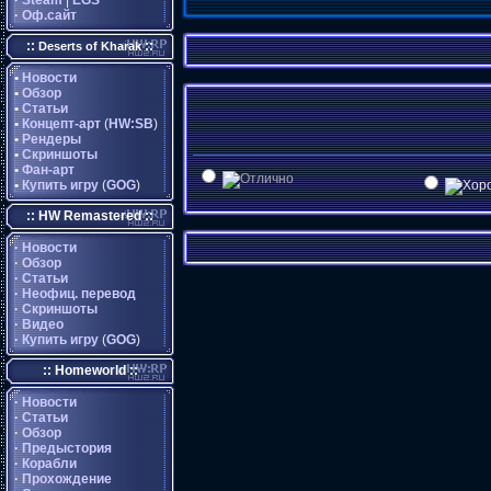
·
Steam
|
EGS
·
Оф.сайт
::
::
Deserts of Kharak
•
Новости
•
Обзор
•
Статьи
•
Концепт-арт
(
HW:SB
)
•
Рендеры
•
Скриншоты
•
Фан-арт
•
Купить игру
(
GOG
)
:: HW Remastered ::
·
Новости
·
Обзор
·
Статьи
·
Неофиц. перевод
·
Скриншоты
·
Видео
·
Купить игру
(
GOG
)
:: Homeworld ::
·
Новости
·
Статьи
·
Обзор
·
Предыстория
·
Корабли
·
Прохождение