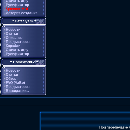
·
Скачать игру
·
Русификатор
·
Splendor MOD
·
История создания
:: Cataclysm ::
·
Новости
·
Статьи
·
Описание
·
Предыстория
·
Корабли
·
Скачать игру
·
Русификатор
:: Homeworld 2 ::
·
Новости
·
Статьи
·
Обзор
·
FAQ (ЧаВо)
·
Предыстория
·
В ожидании...
При перепечатке 