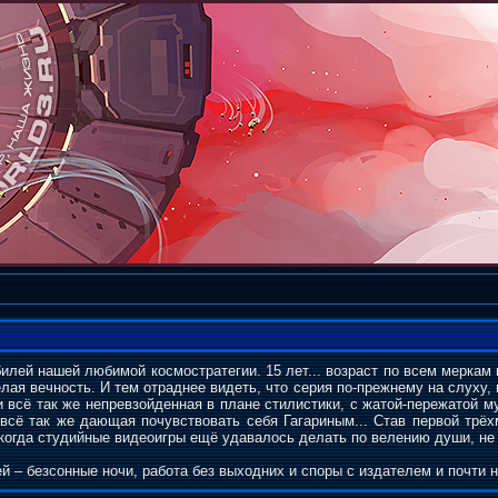
илей нашей любимой космостратегии. 15 лет... возраст по всем меркам
ая вечность. И тем отраднее видеть, что серия по-прежнему на слуху, 
 всё так же непревзойденная в плане стилистики, с жатой-пережатой м
 всё так же дающая почувствовать себя Гагариным... Став первой трё
 когда студийные видеоигры ещё удавалось делать по велению души, не
 – безсонные ночи, работа без выходних и споры с издателем и почти н