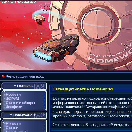
Регистрация или вход
:: Главная ::
Пятнадцатилетие Homeworld
·
Новости
Вот так незаметно подкрался очередной юб
·
ФОРУМ
информационных технологий это и вовсе цел
·
Статьи и обзоры
·
Фанфики
новых ценителей. Устаревшая графически и
к звёздам, вдоль и поперёк изученная, но
:: Homeworld 3 ::
древний артефакт, отголосок былой эпохи,
·
Новости
Остаётся лишь поблагодарить её создателей
·
Статьи