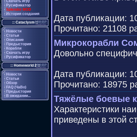
·
Скачать игру
·
Русификатор
·
Splendor MOD
·
История создания
Дата публикации: 10
:: Cataclysm ::
Прочитано: 21108 р
·
Новости
·
Статьи
·
Описание
Микрокорабли Со
·
Предыстория
·
Корабли
Довольно специфичн
·
Скачать игру
·
Русификатор
:: Homeworld 2 ::
Дата публикации: 10
·
Новости
·
Статьи
Прочитано: 18975 р
·
Обзор
·
FAQ (ЧаВо)
·
Предыстория
·
В ожидании...
Тяжёлые боевые к
Характеристики наи
приведены в этой с