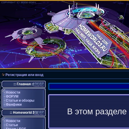
Регистрация или вход
:: Главная ::
·
Новости
·
ФОРУМ
·
Статьи и обзоры
·
Фанфики
В этом разделе
:: Homeworld 3 ::
·
Новости
·
Статьи