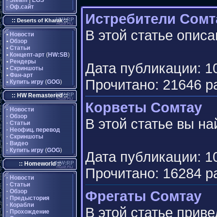
·
Steam
|
EGS
·
Оф.сайт
Истребители Сомт
::
::
Deserts of Kharak
В этой статье опис
•
Новости
•
Обзор
•
Статьи
•
Концепт-арт
(
HW:SB
)
•
Рендеры
Дата публикации: 10
•
Скриншоты
•
Фан-арт
Прочитано: 21646 р
•
Купить игру
(
GOG
)
:: HW Remastered ::
Корветы Сомтау
·
Новости
·
Обзор
В этой статье вы н
·
Статьи
·
Неофиц. перевод
·
Скриншоты
·
Видео
·
Купить игру
(
GOG
)
Дата публикации: 10
:: Homeworld ::
Прочитано: 16284 р
·
Новости
·
Статьи
·
Обзор
Фрегаты Сомтау
·
Предыстория
·
Корабли
В этой статье прив
·
Прохождение