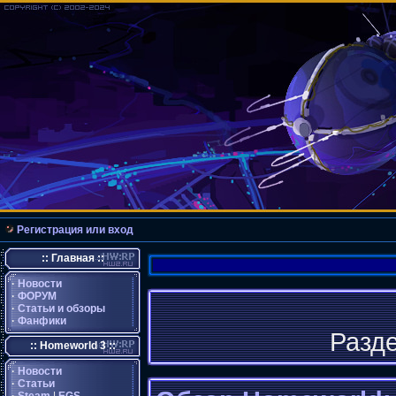
Регистрация или вход
:: Главная ::
·
Новости
·
ФОРУМ
·
Статьи и обзоры
·
Фанфики
Разд
:: Homeworld 3 ::
·
Новости
·
Статьи