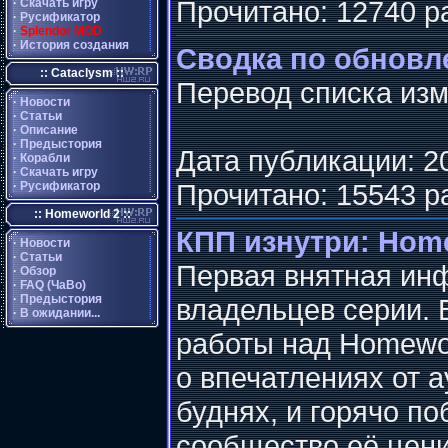
Прочитано: 12740 р
·
Скачать игру
·
Русификатор
·
Splendor MOD
·
История создания
Сводка по обновл
:: Cataclysm ::
Перевод списка изм
·
Новости
·
Статьи
·
Описание
·
Предыстория
Дата публикации: 20
·
Корабли
·
Скачать игру
Прочитано: 15543 р
·
Русификатор
:: Homeworld 2 ::
КПП изнутри: Hom
·
Новости
·
Статьи
Первая внятная инф
·
Обзор
·
FAQ (ЧаВо)
·
Предыстория
владельцев серии. 
·
В ожидании...
работы над Homewor
о впечатлениях от 
буднях, и горячо по
сообщество её цени