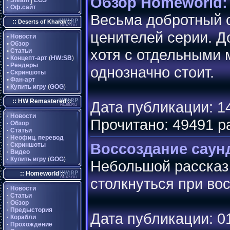
Обзор Homeworld:
·
Steam
|
EGS
·
Оф.сайт
Весьма добротный 
::
::
Deserts of Kharak
ценителей серии. Д
•
Новости
•
Обзор
хотя с отдельными 
•
Статьи
•
Концепт-арт
(
HW:SB
)
•
Рендеры
однозначно стоит.
•
Скриншоты
•
Фан-арт
•
Купить игру
(
GOG
)
:: HW Remastered ::
Дата публикации: 14
·
Новости
Прочитано: 49491 р
·
Обзор
·
Статьи
·
Неофиц. перевод
Воссоздание саун
·
Скриншоты
·
Видео
·
Купить игру
(
GOG
)
Небольшой рассказ 
:: Homeworld ::
столкнуться при во
·
Новости
·
Статьи
·
Обзор
·
Предыстория
Дата публикации: 01
·
Корабли
·
Прохождение