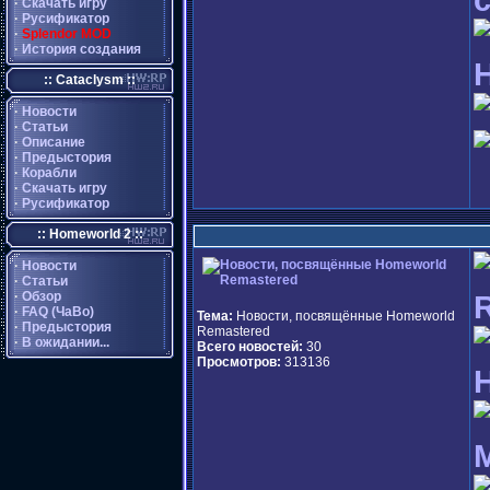
·
Скачать игру
·
Русификатор
·
Splendor MOD
·
История создания
:: Cataclysm ::
·
Новости
·
Статьи
·
Описание
·
Предыстория
·
Корабли
·
Скачать игру
·
Русификатор
:: Homeworld 2 ::
·
Новости
·
Статьи
·
Обзор
R
·
FAQ (ЧаВо)
Тема:
Новости, посвящённые Homeworld
·
Предыстория
Remastered
·
В ожидании...
Всего новостей:
30
Просмотров:
313136