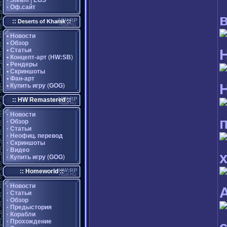
·
Steam
|
EGS
·
Оф.сайт
::
::
Deserts of Kharak
•
Новости
•
Обзор
•
Статьи
•
Концепт-арт
(
HW:SB
)
•
Рендеры
•
Скриншоты
•
Фан-арт
•
Купить игру
(
GOG
)
:: HW Remastered ::
·
Новости
·
Обзор
·
Статьи
·
Неофиц. перевод
·
Скриншоты
·
Видео
·
Купить игру
(
GOG
)
:: Homeworld ::
·
Новости
·
Статьи
·
Обзор
·
Предыстория
·
Корабли
·
Прохождение
с