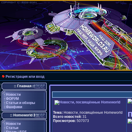
Регистрация или вход
:: Главная ::
·
Новости
·
ФОРУМ
·
Статьи и обзоры
·
Фанфики
Тема:
Новости, посвящённые Homeworld
:: Homeworld 3 ::
Всего новостей:
31
Просмотров:
507073
·
Новости
·
Статьи