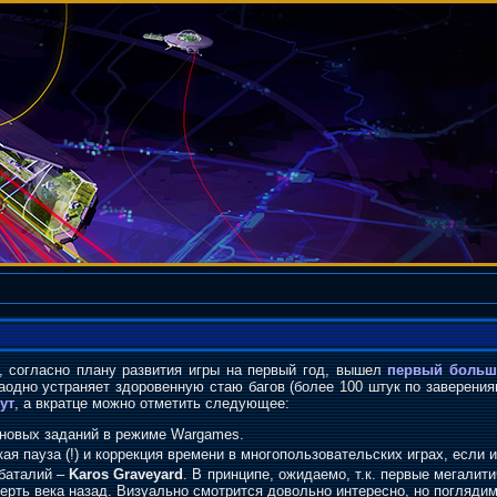
, согласно плану развития игры на первый год, вышел
первый больш
аодно устраняет здоровенную стаю багов (более 100 штук по заверения
тут
, а вкратце можно отметить следующее:
 новых заданий в режиме Wargames.
я пауза (!) и коррекция времени в многопользовательских играх, если и
 баталий –
Karos Graveyard
. В принципе, ожидаемо, т.к. первые мегали
ерть века назад. Визуально смотрится довольно интересно, но поглядим