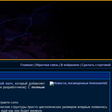
Главная
|
Обратная связь
|
В избранное
|
Сделать стартовой
ой патч
, который добавляет
м разработчиков). С
полным
граете соло.
тические структуры просто циклопических размеров впервые появились
 ещё как оно будет вживую.