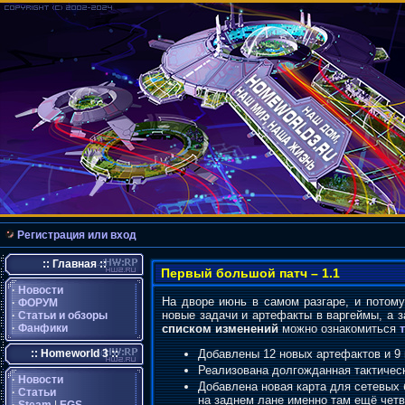
Регистрация или вход
:: Главная ::
Первый большой патч – 1.1
·
Новости
На дворе июнь в самом разгаре, и потому
·
ФОРУМ
новые задачи и артефакты в варгеймы, а з
·
Статьи и обзоры
·
Фанфики
списком изменений
можно ознакомиться
:: Homeworld 3 ::
Добавлены 12 новых артефактов и 9
Реализована долгожданная тактическа
·
Новости
Добавлена новая карта для сетевых
·
Статьи
на заднем лане именно там ещё четв