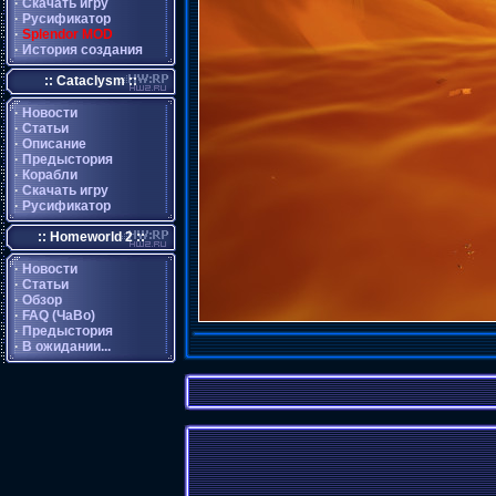
·
Скачать игру
·
Русификатор
·
Splendor MOD
·
История создания
:: Cataclysm ::
·
Новости
·
Статьи
·
Описание
·
Предыстория
·
Корабли
·
Скачать игру
·
Русификатор
:: Homeworld 2 ::
·
Новости
·
Статьи
·
Обзор
·
FAQ (ЧаВо)
·
Предыстория
·
В ожидании...