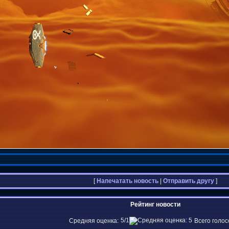
[
Напечатать новость
|
Отправить другу
]
Рейтинг новости
5/1
Средняя оценка:
Всего голос