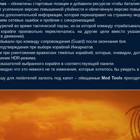
nus
– обновлены стартовые позиции и добавили ресурсов чтобы баталии
л усиленную версию повышенной убойности и облегчённую версию повы
ка дополнительной информации, которая перенаправит на страничку мо
ием сетевых ошибок и проблем с синхронизацией.
урелей во время тактической паузы, из-за которой команду отрабатывал
й корабли произвольно переключались на другие цели вместо указа
в движении).
абывали про команду сопровождения (Guard) после окончания боя.
одтверждения при выборе кораблей Инкарнатов.
и при уничтожении вражеских тяжёлых кораблей, которые, очевидно, до
чение HDR-режима.
оказателей выбранного корабля в соответствующей панели.
видно что это немного не те изменения, которые хотелось бы увидеть в 
ушу для любителей залезть под капот – обещанные
Mod Tools
проходят