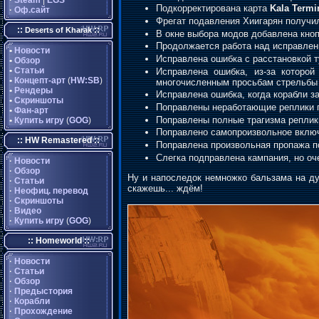
·
Steam
|
EGS
Подкорректирована карта
Kala Termi
·
Оф.сайт
Фрегат подавления Хиигарян получи
::
::
Deserts of Kharak
В окне выбора модов добавлена кноп
Продолжается работа над исправлен
•
Новости
Исправлена ошибка с расстановкой т
•
Обзор
•
Статьи
Исправлена ошибка, из-за которо
•
Концепт-арт
(
HW:SB
)
многочисленным просьбам стрельбы 
•
Рендеры
Исправлена ошибка, когда корабли з
•
Скриншоты
Поправлены неработающие реплики п
•
Фан-арт
Поправлены полные трагизма реплик
•
Купить игру
(
GOG
)
Поправлено самопроизвольное вклю
:: HW Remastered ::
Поправлена произвольная пропажа п
Слегка подправлена кампания, но оче
·
Новости
·
Обзор
Ну и напоследок немножко бальзама на д
·
Статьи
скажешь... ждём!
·
Неофиц. перевод
·
Скриншоты
·
Видео
·
Купить игру
(
GOG
)
:: Homeworld ::
·
Новости
·
Статьи
·
Обзор
·
Предыстория
·
Корабли
·
Прохождение