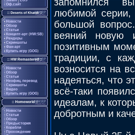
запомнился вы
·
Steam
|
EGS
·
Оф.сайт
любимой серии,
::
::
Deserts of Kharak
большой вопрос
•
Новости
•
Обзор
•
Статьи
веяний новую 
•
Концепт-арт
(
HW:SB
)
•
Рендеры
•
Скриншоты
позитивным моме
•
Фан-арт
•
Купить игру
(
GOG
)
традиции, с ка
:: HW Remastered ::
возносится на в
·
Новости
·
Обзор
·
Статьи
надеяться, что э
·
Неофиц. перевод
·
Скриншоты
всё-таки появил
·
Видео
·
Купить игру
(
GOG
)
идеалам, к котор
:: Homeworld ::
добротным и кач
·
Новости
·
Статьи
·
Обзор
·
Предыстория
·
Корабли
·
Прохождение