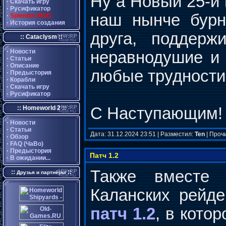
Ну а Новый 25-й 
·
Скачать игру
·
Русификатор
наш нынче бурн
·
Splendor MOD
·
История создания
друга, поддерж
:: Cataclysm ::
·
Новости
неравнодушие и 
·
Статьи
·
Описание
любые трудности
·
Предыстория
·
Корабли
·
Скачать игру
·
Русификатор
:: Homeworld 2 ::
С Наступающим
·
Новости
·
Статьи
Дата: 31.12.2024 23:51 | Разместил:
Ten
| Проч
·
Обзор
·
FAQ (ЧаВо)
·
Предыстория
Патч 1.2
·
В ожидании...
Также вместе
::
::
Друзья и партнёры
Каланских рейд
патч 1.2
, в кото