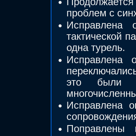
Продолжается
проблем с син
Исправлена 
тактической п
одна турель.
Исправлена о
переключались
это были п
многочисленны
Исправлена о
сопровождения
Поправлены 