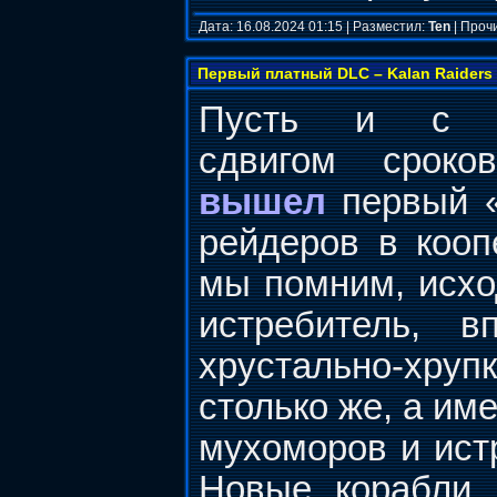
Дата: 16.08.2024 01:15 | Разместил:
Ten
| Проч
Первый платный DLC – Kalan Raiders 
Пусть и с н
сдвигом сроко
вышел
первый «
рейдеров в кооп
мы помним, исход
истребитель, 
хрустально-хрупк
столько же, а им
мухоморов и ист
Новые корабли, 