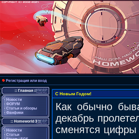
Регистрация или вход
:: Главная ::
С Новым Годом!
·
Новости
Как обычно быв
·
ФОРУМ
·
Статьи и обзоры
·
Фанфики
декабрь пролетел
:: Homeworld 3 ::
сменятся цифры 
·
Новости
·
Статьи