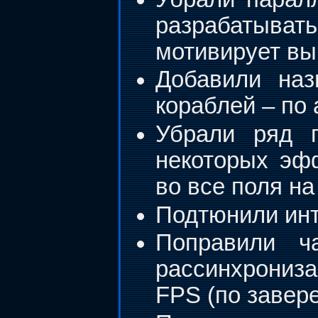
разрабатыват
мотивирует вы
Добавили на
кораблей – по
Убрали ряд г
некоторых эф
во все поля на
Подтюнили ин
Поправили ч
рассинхрониз
FPS (по завер