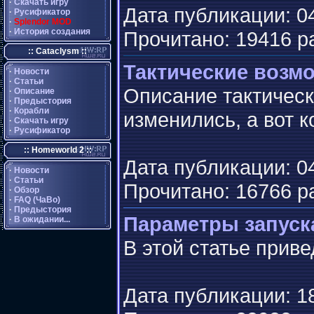
·
Скачать игру
Дата публикации: 04
·
Русификатор
·
Splendor MOD
·
История создания
Прочитано: 19416 р
:: Cataclysm ::
Тактические возм
·
Новости
·
Статьи
Описание тактическ
·
Описание
·
Предыстория
·
Корабли
изменились, а вот 
·
Скачать игру
·
Русификатор
:: Homeworld 2 ::
Дата публикации: 04
·
Новости
·
Статьи
Прочитано: 16766 р
·
Обзор
·
FAQ (ЧаВо)
·
Предыстория
Параметры запуск
·
В ожидании...
В этой статье прив
Дата публикации: 18