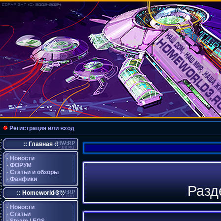
Регистрация или вход
:: Главная ::
·
Новости
·
ФОРУМ
·
Статьи и обзоры
·
Фанфики
Разд
:: Homeworld 3 ::
·
Новости
·
Статьи