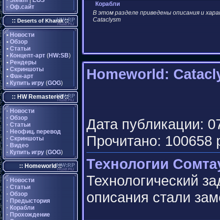
·
Steam
|
EGS
Корабли
·
Оф.сайт
В этом разделе приведены описания и хара
Cataclysm
::
::
Deserts of Kharak
•
Новости
•
Обзор
•
Статьи
•
Концепт-арт
(
HW:SB
)
•
Рендеры
•
Скриншоты
Homeworld: Catacl
•
Фан-арт
•
Купить игру
(
GOG
)
:: HW Remastered ::
·
Новости
·
Обзор
Дата публикации: 07
·
Статьи
·
Неофиц. перевод
Прочитано: 100658 
·
Скриншоты
·
Видео
·
Купить игру
(
GOG
)
Технологии Сомта
:: Homeworld ::
Технологический за
·
Новости
·
Статьи
описания стали зам
·
Обзор
·
Предыстория
·
Корабли
·
Прохождение