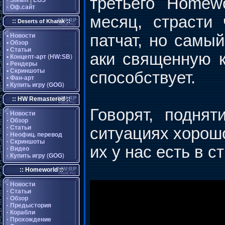
третьего Homew
·
Steam
|
EGS
·
Оф.сайт
месяц, страсти 
::
::
Deserts of Kharak
патчат, но самы
•
Новости
•
Обзор
•
Статьи
аки священную к
•
Концепт-арт
(
HW:SB
)
•
Рендеры
•
Скриншоты
способствует.
•
Фан-арт
•
Купить игру
(
GOG
)
:: HW Remastered ::
Говорят, подня
·
Новости
·
Обзор
·
Статьи
ситуациях хорошо
·
Неофиц. перевод
·
Скриншоты
их у нас есть в 
·
Видео
·
Купить игру
(
GOG
)
:: Homeworld ::
·
Новости
·
Статьи
·
Обзор
·
Предыстория
·
Корабли
·
Прохождение