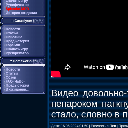
·
Скачать игру
·
Русификатор
·
Splendor MOD
·
История создания
:: Cataclysm ::
·
Новости
·
Статьи
·
Описание
·
Предыстория
·
Корабли
·
Скачать игру
·
Русификатор
:: Homeworld 2 ::
·
Новости
·
Статьи
·
Обзор
·
FAQ (ЧаВо)
·
Предыстория
·
В ожидании...
Видео довольно-
ненароком наткну
стало, словно в 
Дата: 16.06.2024 01:50 | Разместил:
Ten
| Проч