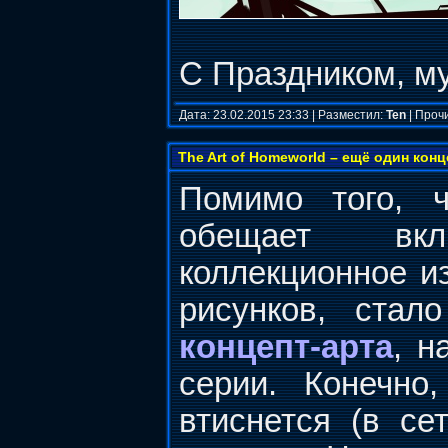
С Праздником, м
Дата: 23.02.2015 23:33 | Разместил:
Ten
| Проч
The Art of Homeworld – ещё один кон
Помимо того, ч
обещает вк
коллекционное и
рисунков, ста
концепт-арта
, н
серии. Конечно
втиснется (в се