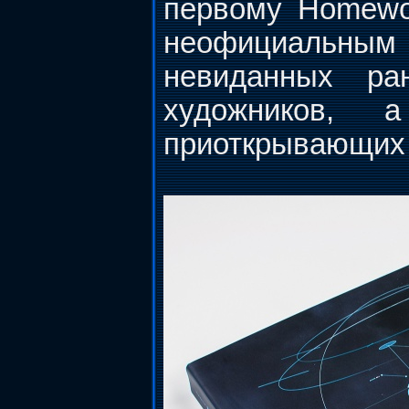
первому Homewor
неофициальны
невиданных ра
художников, 
приоткрывающих з