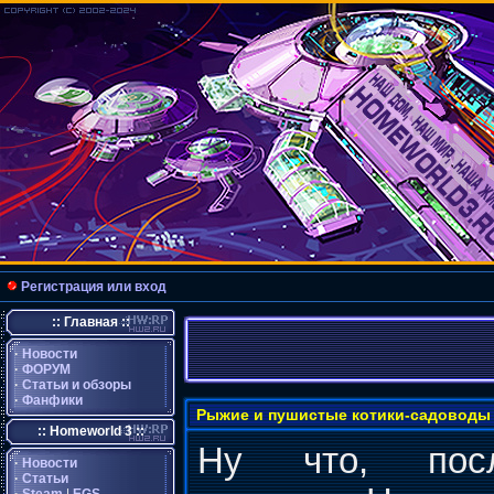
Регистрация или вход
:: Главная ::
·
Новости
·
ФОРУМ
·
Статьи и обзоры
·
Фанфики
Рыжие и пушистые котики-садоводы
:: Homeworld 3 ::
Ну что, пос
·
Новости
·
Статьи