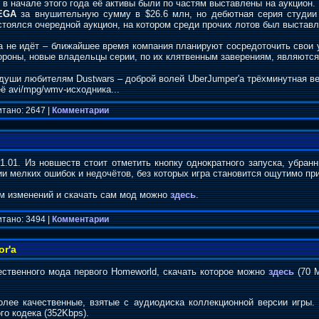
в начале этого года её активы были по частям выставлены на аукцио
EGA
за внушительную сумму в $26.6 млн, но дебютная серия студии 
тоялся очередной аукцион, на котором среди прочих лотов был выставле
ка не идёт – ближайшее время компания планируют сосредоточить свои 
ороны, новые владельцы серии, по их клятвенным заверениям, являются 
 души любителям Dustwars – доброй волей UberJumper'a трёхминутная в
её avi/mpg/wmv-исходника...
итано: 2647 |
Комментарии
1.01. Из новшеств стоит отметить кнопку однократного запуска, убранн
ии мелких ошибок и недочётов, без которых игра становится ощутимо пр
ом изменений и скачать сам мод можно
здесь
.
итано: 3494 |
Комментарии
r'a
ственного мода первого Homeworld, скачать которое можно
здесь
(70 М
олее качественные, взятые с аудиодиска коллекционной версии игры
о кодека (352Kbps).