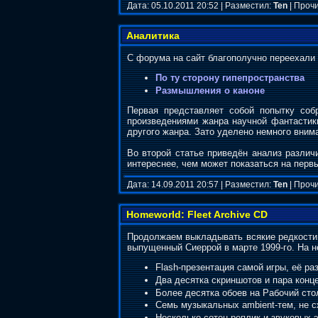
Дата: 05.10.2011 20:52 | Разместил:
Ten
| Прочи
Аналитика
С форума на сайт благополучно переехали 
По ту сторону гипепространства
Размышления о каноне
Первая представляет собой попытку соб
произведениями жанра научной фантастик
другого жанра. Зато уделено немного вним
Во второй статье приведён анализ различ
интереснее, чем может показаться на перв
Дата: 14.09.2011 20:57 | Разместил:
Ten
| Прочи
Homeworld: Fleet Archive CD
Продолжаем выкладывать всякие редкости.
выпущенный Сиеррой в марте 1999-го. На н
Flash-презентация самой игры, её ра
Два десятка скриншотов и пара конце
Более десятка обоев на Рабочий сто
Семь музыкальных ambient-тем, не с
Несколько сотен реплик и звуковых 