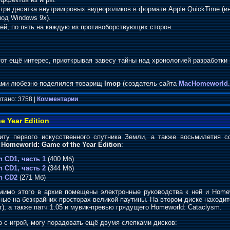
три десятка внутриигровых видеороликов в формате Apple QuickTime (и
под Windows 9x).
лей, по пять на каждую из противоборствующих сторон.
от ещё интерес, приоткрывая завесу тайны над хронологией разработки 
нами любезно поделился товарищ
lmop
(создатель сайта
MacHomeworld
тано: 3758 |
Комментарии
 Year Edition
ту первого искусственного спутника Земли, а также восьмилетия с
ю
Homeworld: Game of the Year Edition
:
n CD1, часть 1
(400 Мб)
n CD1, часть 2
(344 Мб)
on CD2
(271 Мб)
имо этого в архив помещены электронные руководства к ней и Homewor
ые на безкрайних просторах великой паутины. На втором диске находит
т), а также патч 1.05 и мувик-превью грядущего Homeworld: Cataclysm.
о с игрой, могу порадовать ещё двумя слепками дисков: