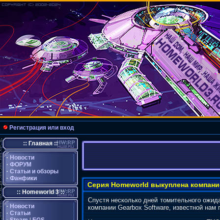
Регистрация или вход
:: Главная ::
·
Новости
·
ФОРУМ
·
Статьи и обзоры
·
Фанфики
Серия Homeworld выкуплена компание
:: Homeworld 3 ::
Спустя несколько дней томительного ожид
·
Новости
компании Gearbox Software, известной нам
·
Статьи