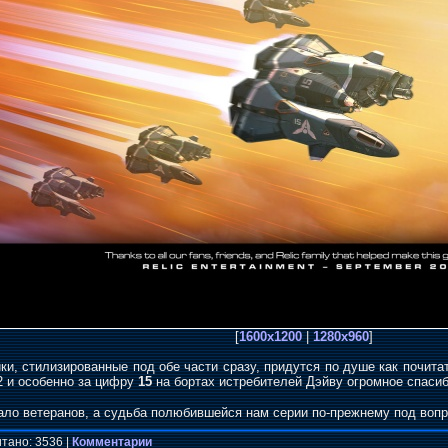
[
1600x1200
|
1280x960
]
ки, стилизированные под обе части сразу, придутся по душе как почита
2 и особенно за цифру
15
на бортах истребителей Дэйву огромное спаси
ало ветеранов, а судьба полюбившейся нам серии по-прежнему под вопр
тано: 3536 |
Комментарии