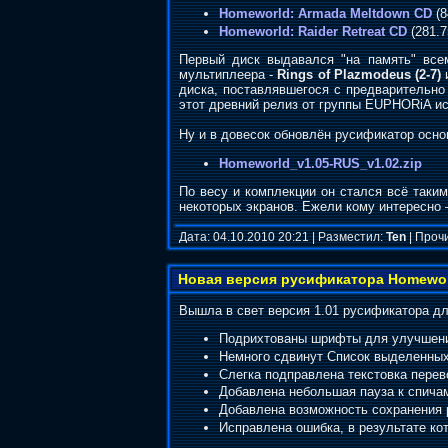
Homeworld: Armada Meltdown CD
(8
Homeworld: Raider Retreat CD
(281.7
Первый диск выдавался "на память" всем
мультиплеера -
Rings of Plazmodeus (2-7)
диска, поставлявшегося с предварительно 
этот древний релиз от группы EUPHORiA и
Ну и в довесок обновлён русификатор осно
Homeworld_v1.05-RUS_v1.02.zip
По весу и комплекции он стался всё таки
некоторых экранов. Ежели кому интересно 
Дата: 04.10.2010 20:21 | Разместил:
Ten
| Проч
Новая версия русификатора Homewo
Вышла в свет версия 1.01 русификатора дл
Подрихтованы шрифты для улучшени
Немного сдвинут Список выделенных к
Слегка подправлена текстовка перев
Добавлена небольшая пауза к спичам
Добавлена возможность сохранения 
Исправлена ошибка, в результате ко