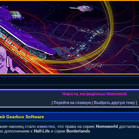
Новости, посвящённые Homeworld
[
Перейти на главную
|
Выбрать другую тему
]
й Gearbox Software
ания наконец стало
известно
, что права на серию
Homeworld
достались
 по дополнениям к
Half-Life
и серии
Borderlands
.