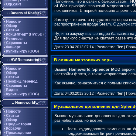
·
Steam
|
EGS
Напомним, что в связи с банкротством
THQ
·
Оф.сайт
of War
приобрёл японский медиагигант
S
поклонников. В первой половине апреля сос
::
::
Deserts of Kharak
Замечу, что речь о продолжении серии по
•
Новости
распространения вроде Steam. С другой ст
•
Обзор
•
Статьи
Ну, и на закуску вылью ведро бальзама на
•
Концепт-арт
(
HW:SB
)
Для полного счастья не хватает разве что 
•
Рендеры
•
Скриншоты
•
Фан-арт
Дата: 23.04.2013 07:14 | Разместил:
Ten
| Проч
•
Купить игру
(
GOG
)
В сиянии мартовских зорь...
:: HW Remastered ::
·
Новости
Вышел
Homeworld Splendor MOD
версии 
·
Обзор
настройки флота, а также исправление сер
·
Статьи
·
Неофиц. перевод
Как обычно, ознакомиться с полным списк
·
Скриншоты
·
Видео
Дата: 04.03.2012 20:12 | Разместил:
Ten
| Проч
·
Купить игру
(
GOG
)
:: Homeworld ::
Музыкальное дополнение для Splendo
·
Новости
·
Статьи
Вышло музыкальное дополнение для отече
·
Обзор
раз небольшой, но всё же:
·
Предыстория
·
Корабли
Часть аудиодорожек заменена на б
·
Прохождение
поддерживаемый битрейт реликовског