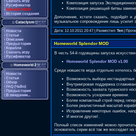
·
Скачать игру
Композиция запуска Экспедиционног
·
Русификатор
Композиция решающей битвы замене
·
Splendor MOD
·
История создания
Дополнение, кстати сказать, подойдёт и
музыкальное сопровождение лишь усилит
:: Cataclysm ::
Дата: 12.10.2011 20:47 | Разместил:
Ten
| Прочи
·
Новости
·
Статьи
·
Описание
Homeworld Splendor MOD
·
Предыстория
·
Корабли
·
Скачать игру
В честь 54-й годовщины запуска искусстве
·
Русификатор
Homeworld Splendor MOD v1.00
:: Homeworld 2 ::
Среди новшеств мода отдельно хотелось 
·
Новости
·
Статьи
Возможность выбора нестандартных 
·
Обзор
Внутриигровая поддержка сглаживани
·
FAQ (ЧаВо)
Возможность захвата туранского нос
·
Предыстория
Возможность ускорения времени.
·
В ожидании...
Более компактный строй перед гипе
Более реалистичный масштаб корабл
Исправление некоторых ошибок, нап
И многое другое!..
Полный список изменений можно прочитать
основатель серии всё так же восседает на 