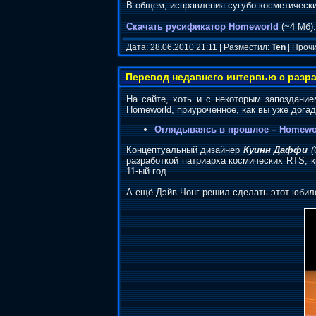
В общем, исправления сугубо косметически
Скачать русификатор Homeworld
(~4 Мб).
Дата: 28.06.2010 21:11 | Разместил:
Ten
| Прочи
Перевод недавнего интервью с разр
На сайте, хоть и с некоторым запоздание
Homeworld, приуроченное, как вы уже догад
Оглядываясь в прошлое – Homewor
Концептуальный дизайнер
Куинн Даффи
(
разработкой патриарха космических RTS, к
11-ый год.
А ещё Дэйв Чонг решил сделать этот юбил