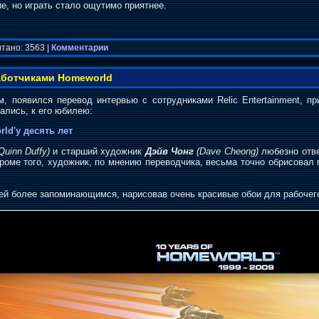
е, но играть стало ощутимо приятнее.
тано: 3563 |
Комментарии
аботчиками Homeworld
м, появился перевод интервью с сотрудниками Relic Entertainment, 
ались, к его юбилею:
ld'у десять лет
Quinn Duffy)
и старший художник
Дэйв Чонг
(Dave Cheong)
любезно отве
роме того, художник, по мнению переводчика, весьма точно обрисовал 
ей более запоминающимся, нарисовав очень красивые обои для рабочего