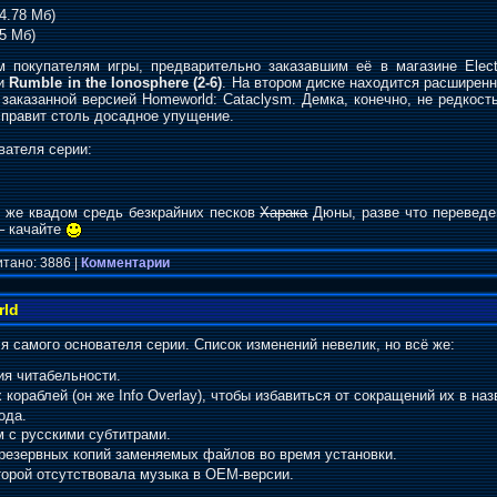
4.78 Мб)
5 Мб)
 покупателям игры, предварительно заказавшим её в магазине Elect
и
Rumble in the Ionosphere (2-6)
. На втором диске находится расширен
заказанной версией Homeworld: Cataclysm. Демка, конечно, не редкость
справит столь досадное упущение.
вателя серии:
м же квадом средь безкрайних песков
Харака
Дюны, разве что переведен
– качайте
итано: 3886 |
Комментарии
rld
я самого основателя серии. Список изменений невелик, но всё же:
я читабельности.
ораблей (он же Info Overlay), чтобы избавиться от сокращений их в наз
ода.
 с русскими субтитрами.
резервных копий заменяемых файлов во время установки.
торой отсутствовала музыка в OEM-версии.