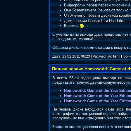
Видеоролик перед первой миссией и 
Оба Screensaver'a (работают только 
UnitViewer с первым десятком кораб
Демо-версии Caesar III и Half-Life.
Корзина
С учётом даты выхода диск представляет т
с праздником, мужики!
Образом диска и тремя сканами к нему с 
Дата: 23.02.2011 06:23 | Разместил:
Ten
| Прочи
Полная версия Homeworld: Game of the
В честь 53-ей годовщины вывода на орби
представить полную двухдисковую верси
Homeworld: Game of the Year Editio
Homeworld: Game of the Year Editio
Homeworld: Game of the Year Editi
На первом диске находится сама игра, пом
фотографии коллекционной версии, найденн
послушать их вне игры (благо они того стоя
Заядлых коллекционеров всего, что связан