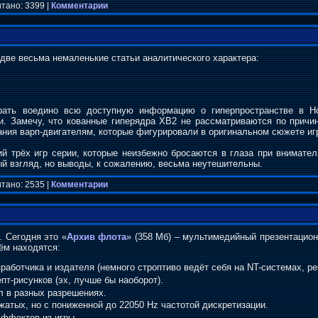
тано: 3399 |
Комментарии
две весьма немаленькие статьи аналитического характера:
рать воедино всю доступную информацию о гиперпространстве в Ho
и. Замечу, что кованные гиперядра ХВ2 не рассматриваются по причи
ания варп-двигателям, которые фигурировали в оригинальном сюжете иг
ий трёх игр серии, которые неизбежно бросаются в глаза при внимате
ый взгляд, но выводы, к сожалению, весьма неутешительны.
тано: 2535 |
Комментарии
 Сегодня это «
Архив флота
» (358 Мб) – мультимедийный презентацио
ём находятся:
зработчика и издателя (немного строптиво ведёт себя на NT-системах, 
пт-рисунков (эх, лучше бы наоборот).
л в разных разрешениях.
жатых, но с пониженной до 22050 Hz частотой дискретизации.
эффектов из игры.