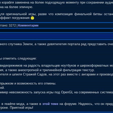
о корабля заменена на более подходящую моменту при сохранении ауд
на на более эпичную.
 для оригинальной игры, разве что композиция финальной битвы оста
 эффект погружения
тано: 3272 |
Комментарии
нного спутника Земли, а также девятилетия портала рад представить оче
бы отметить следующие:
видеорежимов на радость владельцев ноутбуков и широкоформатных мо
я, а также анизотропной и трилинейной фильтрации текстур.
ителя и шпиля Стражей Садов, на этот раз вместе с ангарами и произв
рпрыжком и возможность его отмены.
ей.
ример невозможность запуска игры под OpenGL на современных система
 в readme мода, а также в
этой теме
на форуме. Надеюсь, что он придё
троне. Приятной игры!