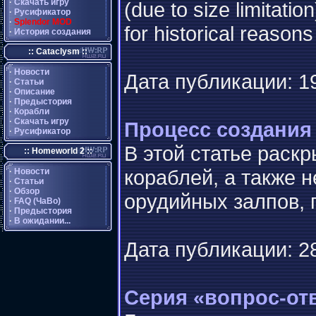
·
Скачать игру
(due to size limitat
·
Русификатор
·
Splendor MOD
for historical reasons
·
История создания
:: Cataclysm ::
·
Новости
Дата публикации: 19
·
Статьи
·
Описание
·
Предыстория
·
Корабли
·
Скачать игру
Процесс создания
·
Русификатор
В этой статье раск
:: Homeworld 2 ::
кораблей, а также
·
Новости
·
Статьи
·
Обзор
орудийных залпов, 
·
FAQ (ЧаВо)
·
Предыстория
·
В ожидании...
Дата публикации: 28
Серия «вопрос-от