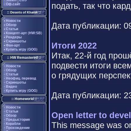
·
Steam
|
EGS
подать, так что ка
·
Оф.сайт
::
::
Deserts of Kharak
•
Новости
Дата публикации: 09
•
Обзор
•
Статьи
•
Концепт-арт
(
HW:SB
)
•
Рендеры
•
Скриншоты
Итоги 2022
•
Фан-арт
•
Купить игру
(
GOG
)
Итак, 22-й год прош
:: HW Remastered ::
подвести итоги все
·
Новости
·
Обзор
о грядущих перспек
·
Статьи
·
Неофиц. перевод
·
Скриншоты
·
Видео
·
Купить игру
(
GOG
)
Дата публикации: 23
:: Homeworld ::
·
Новости
·
Статьи
Open letter to dev
·
Обзор
·
Предыстория
This message was or
·
Корабли
·
Прохождение