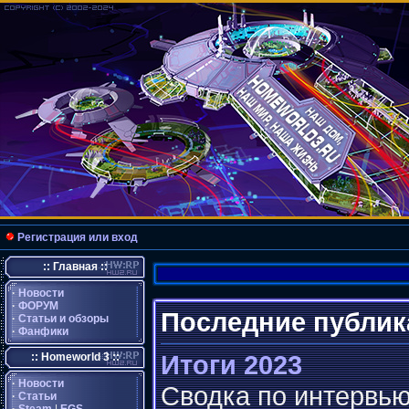
Регистрация или вход
:: Главная ::
·
Новости
·
ФОРУМ
Последние публик
·
Статьи и обзоры
·
Фанфики
Итоги 2023
:: Homeworld 3 ::
·
Новости
Сводка по интервью
·
Статьи