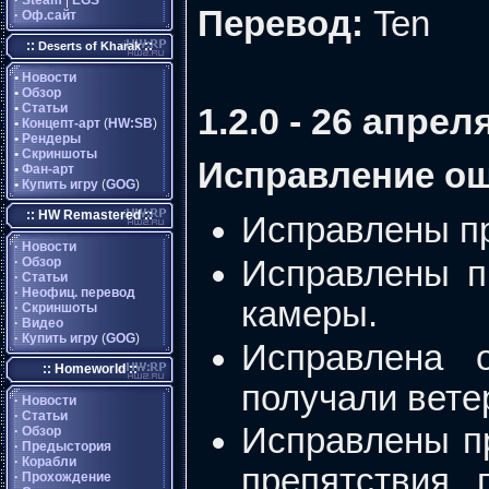
·
Steam
|
EGS
Перевод:
Ten
·
Оф.сайт
::
::
Deserts of Kharak
•
Новости
•
Обзор
•
Статьи
1.2.0 - 26 апрел
•
Концепт-арт
(
HW:SB
)
•
Рендеры
•
Скриншоты
Исправление о
•
Фан-арт
•
Купить игру
(
GOG
)
:: HW Remastered ::
Исправлены п
·
Новости
Исправлены п
·
Обзор
·
Статьи
·
Неофиц. перевод
камеры.
·
Скриншоты
·
Видео
·
Купить игру
(
GOG
)
Исправлена о
:: Homeworld ::
получали вете
·
Новости
·
Статьи
Исправлены про
·
Обзор
·
Предыстория
·
Корабли
препятствия,
·
Прохождение