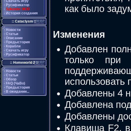
·
Скачать игру
·
Русификатор
как было заду
·
Splendor MOD
·
История создания
:: Cataclysm ::
·
Новости
Изменения
·
Статьи
·
Описание
·
Предыстория
Добавлен пол
·
Корабли
·
Скачать игру
·
Русификатор
только при 
:: Homeworld 2 ::
поддерживаю
·
Новости
·
Статьи
использовать п
·
Обзор
·
FAQ (ЧаВо)
·
Предыстория
Добавлены 4 н
·
В ожидании...
Добавлена под
Добавлены до
Клавиша F2, 