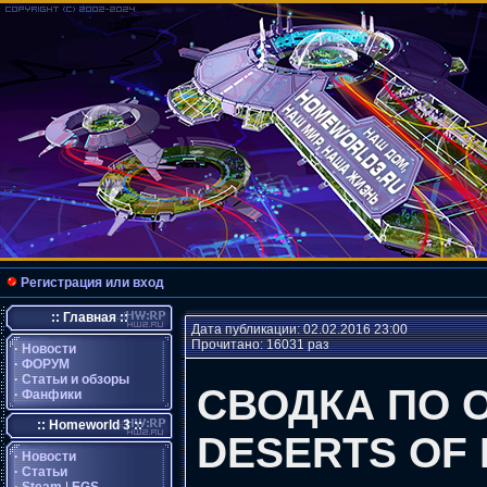
Регистрация или вход
:: Главная ::
Дата публикации: 02.02.2016 23:00
Прочитано: 16031 раз
·
Новости
·
ФОРУМ
·
Статьи и обзоры
СВОДКА ПО 
·
Фанфики
:: Homeworld 3 ::
DESERTS OF
·
Новости
·
Статьи