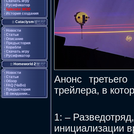
·
Скачать игру
·
Русификатор
·
Splendor MOD
·
История создания
:: Cataclysm ::
·
Новости
·
Статьи
·
Описание
·
Предыстория
·
Корабли
·
Скачать игру
·
Русификатор
:: Homeworld 2 ::
·
Новости
Анонс третьего
·
Статьи
·
Обзор
·
FAQ (ЧаВо)
трейлера, в кото
·
Предыстория
·
В ожидании...
1: – Разведотряд,
инициализации вр