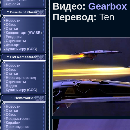
·
Steam
|
EGS
Видео:
Gearbox 
·
Оф.сайт
::
::
Deserts of Kharak
Перевод:
Ten
•
Новости
•
Обзор
•
Статьи
•
Концепт-арт
(
HW:SB
)
•
Рендеры
•
Скриншоты
•
Фан-арт
•
Купить игру
(
GOG
)
:: HW Remastered ::
·
Новости
·
Обзор
·
Статьи
·
Неофиц. перевод
·
Скриншоты
·
Видео
·
Купить игру
(
GOG
)
:: Homeworld ::
·
Новости
·
Статьи
·
Обзор
·
Предыстория
·
Корабли
·
Прохождение