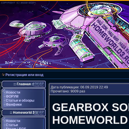
Регистрация или вход
:: Главная ::
Дата публикации: 06.09.2019 22:49
Прочитано: 9009 раз
·
Новости
·
ФОРУМ
·
Статьи и обзоры
GEARBOX SOF
·
Фанфики
:: Homeworld 3 ::
HOMEWORLD
·
Новости
·
Статьи