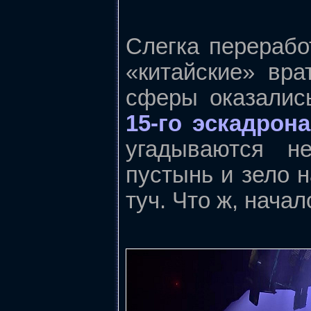
Слегка перерабо
«китайские» вр
сферы оказалис
15-го эскадрона
угадываются не
пустынь и зело 
туч. Что ж, нача