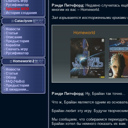
·
Скачать игру
·
Русификатор
Рэнди Питчфорд:
Недавно случилась ещё 
·
Splendor MOD
многим из вас – Homeworld.
·
История создания
Зал взрывается восторженными криками 
:: Cataclysm ::
·
Новости
·
Статьи
·
Описание
·
Предыстория
·
Корабли
·
Скачать игру
·
Русификатор
:: Homeworld 2 ::
·
Новости
·
Статьи
·
Обзор
·
FAQ (ЧаВо)
·
Предыстория
·
В ожидании...
Рэнди Питчфорд:
Ну, Брайан так точно...
Что ж, Брайан является одним из основател
Брайан любит эту игру. Будучи творческим 
Мы сообщаем, что собираемся переиздать 
Брайан хотел бы немного показать их вам. 