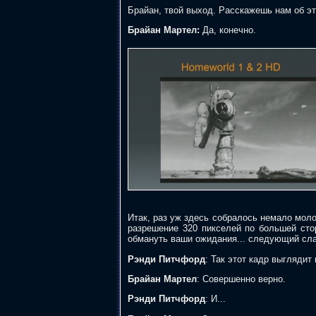
Брайан, твой выход. Расскажешь нам об э
Брайан Мартел:
Да, конечно.
Итак, раз уж здесь собралось немало моло
разрешение 320 пикселей по большей стор
обмануть ваши ожидания... следующий сла
Рэнди Питчфорд
: Так этот кадр выглядит
Брайан Мартел
: Совершенно верно.
Рэнди Питчфорд
: И...