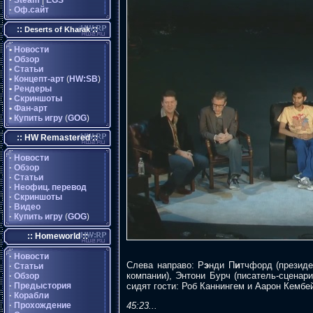
·
Steam
|
EGS
·
Оф.сайт
::
::
Deserts of Kharak
•
Новости
•
Обзор
•
Статьи
•
Концепт-арт
(
HW:SB
)
•
Рендеры
•
Скриншоты
•
Фан-арт
•
Купить игру
(
GOG
)
:: HW Remastered ::
·
Новости
·
Обзор
·
Статьи
·
Неофиц. перевод
·
Скриншоты
·
Видео
·
Купить игру
(
GOG
)
:: Homeworld ::
·
Новости
Слева направо: Р
э
нди П
и
тчфорд (президе
·
Статьи
компании), Энтони Бурч (писатель-сценари
·
Обзор
·
Предыстория
сидят гости: Роб Каннингем и Аарон Кембей
·
Корабли
·
Прохождение
45:23...