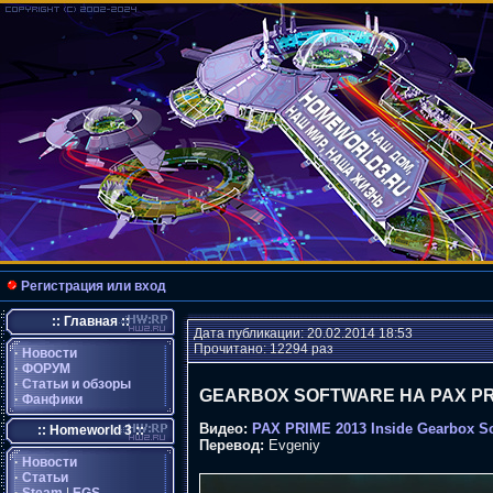
Регистрация или вход
:: Главная ::
Дата публикации: 20.02.2014 18:53
Прочитано: 12294 раз
·
Новости
·
ФОРУМ
·
Статьи и обзоры
GEARBOX SOFTWARE НА PAX PR
·
Фанфики
Видео:
PAX PRIME 2013 Inside Gearbox So
:: Homeworld 3 ::
Перевод:
Evgeniy
·
Новости
·
Статьи