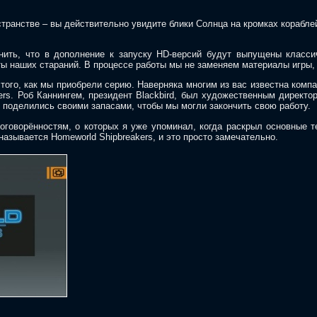
транстве – вы действительно увидите блики Солнца на кромках корабле
ить, что в дополнение к запуску HD-версий будут выпущены классич
ты наших стараний. В процессе работы мы не заменяем материалы игры, 
ого, как мы приобрели серию. Наверняка многим из вас известна компан
ers. Роб Каннингем, президент Blackbird, был художественным директо
и поделились своими запасами, чтобы мы могли закончить свою работу.
оговорённостям, о которых я уже упоминал, когда раскрыл основные т
рь называется Homeworld Shipbreakers, и это просто замечательно.