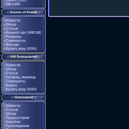
·
Steam
|
EGS
·
Оф.сайт
::
::
Deserts of Kharak
•
Новости
•
Обзор
•
Статьи
•
Концепт-арт
(
HW:SB
)
•
Рендеры
•
Скриншоты
•
Фан-арт
•
Купить игру
(
GOG
)
:: HW Remastered ::
·
Новости
·
Обзор
·
Статьи
·
Неофиц. перевод
·
Скриншоты
·
Видео
·
Купить игру
(
GOG
)
:: Homeworld ::
·
Новости
·
Статьи
·
Обзор
·
Предыстория
·
Корабли
·
Прохождение