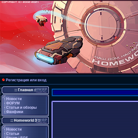
Регистрация или вход
:: Главная ::
·
Новости
·
ФОРУМ
·
Статьи и обзоры
·
Фанфики
:: Homeworld 3 ::
·
Новости
·
Статьи