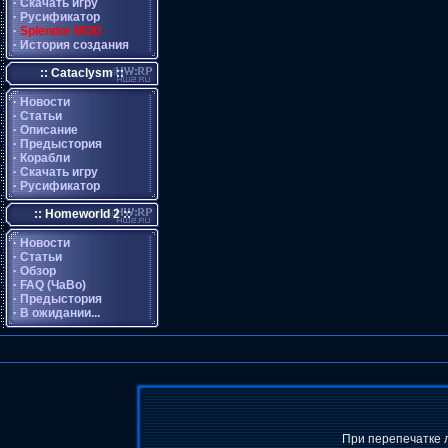
·
Скачать игру
·
Русификатор
·
Splendor MOD
·
История создания
:: Cataclysm ::
·
Новости
·
Статьи
·
Описание
·
Предыстория
·
Корабли
·
Скачать игру
·
Русификатор
:: Homeworld 2 ::
·
Новости
·
Статьи
·
Обзор
·
FAQ (ЧаВо)
·
Предыстория
·
В ожидании...
При перепечатке 