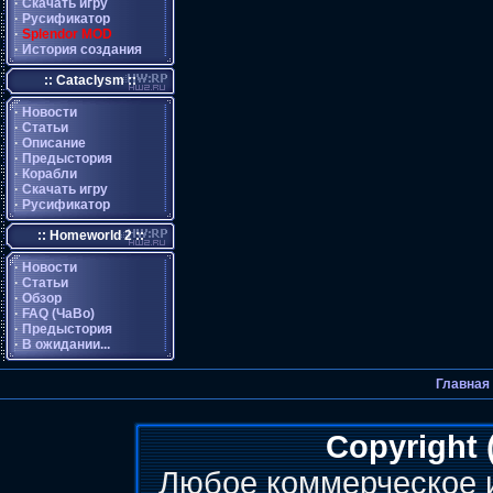
·
Скачать игру
·
Русификатор
·
Splendor MOD
·
История создания
:: Cataclysm ::
·
Новости
·
Статьи
·
Описание
·
Предыстория
·
Корабли
·
Скачать игру
·
Русификатор
:: Homeworld 2 ::
·
Новости
·
Статьи
·
Обзор
·
FAQ (ЧаВо)
·
Предыстория
·
В ожидании...
Главная
Copyright 
Любое коммерческое 