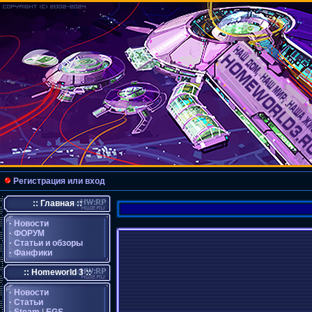
Регистрация или вход
:: Главная ::
·
Новости
·
ФОРУМ
·
Статьи и обзоры
·
Фанфики
:: Homeworld 3 ::
·
Новости
·
Статьи