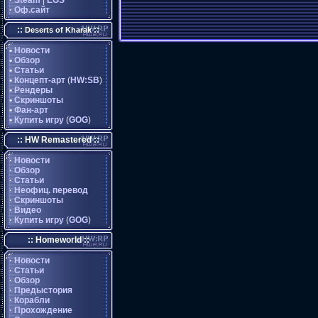
·
Steam
|
EGS
·
Оф.сайт
::
::
Deserts of Kharak
•
Новости
•
Обзор
•
Статьи
•
Концепт-арт
(
HW:SB
)
•
Рендеры
•
Скриншоты
•
Фан-арт
•
Купить игру
(
GOG
)
:: HW Remastered ::
·
Новости
·
Обзор
·
Статьи
·
Неофиц. перевод
·
Скриншоты
·
Видео
·
Купить игру
(
GOG
)
:: Homeworld ::
·
Новости
·
Статьи
·
Обзор
·
Предыстория
·
Корабли
·
Прохождение