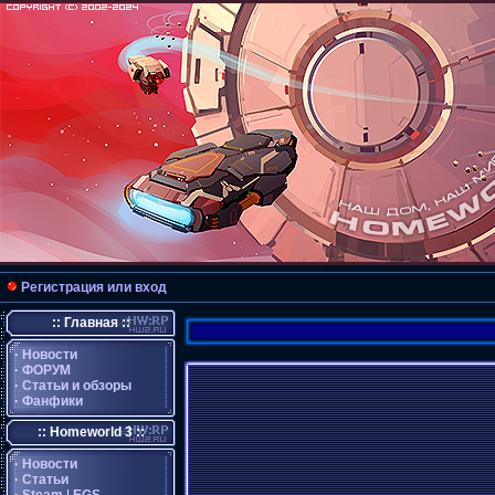
Регистрация или вход
:: Главная ::
·
Новости
·
ФОРУМ
·
Статьи и обзоры
·
Фанфики
:: Homeworld 3 ::
·
Новости
·
Статьи