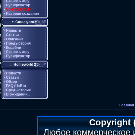
·
Скачать игру
·
Русификатор
·
Splendor MOD
·
История создания
:: Cataclysm ::
·
Новости
·
Статьи
·
Описание
·
Предыстория
·
Корабли
·
Скачать игру
·
Русификатор
:: Homeworld 2 ::
·
Новости
·
Статьи
·
Обзор
·
FAQ (ЧаВо)
·
Предыстория
·
В ожидании...
Главная
Copyright 
Любое коммерческое 