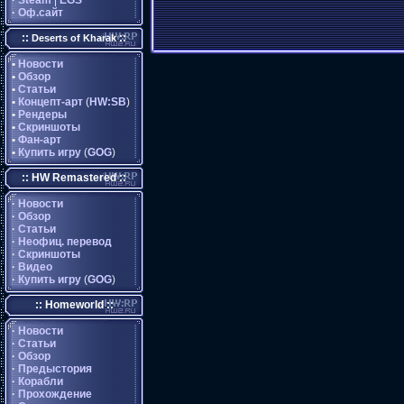
·
Steam
|
EGS
·
Оф.сайт
::
::
Deserts of Kharak
•
Новости
•
Обзор
•
Статьи
•
Концепт-арт
(
HW:SB
)
•
Рендеры
•
Скриншоты
•
Фан-арт
•
Купить игру
(
GOG
)
:: HW Remastered ::
·
Новости
·
Обзор
·
Статьи
·
Неофиц. перевод
·
Скриншоты
·
Видео
·
Купить игру
(
GOG
)
:: Homeworld ::
·
Новости
·
Статьи
·
Обзор
·
Предыстория
·
Корабли
·
Прохождение