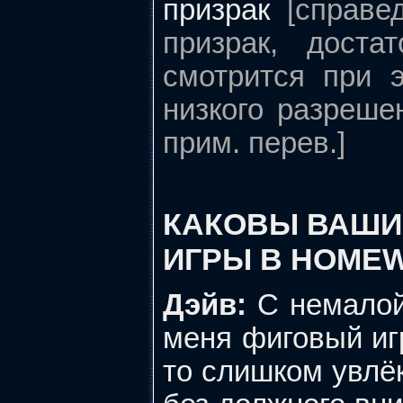
призрак
[справе
призрак, доста
смотрится при э
низкого разреше
прим. перев.]
КАКОВЫ ВАШИ
ИГРЫ В HOME
Дэйв:
С немалой
меня фиговый игр
то слишком увлёк