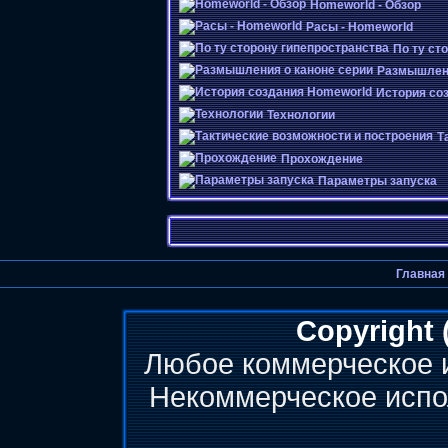
Homeworld - Обзор
Расы - Homeworld
По ту ст
Размышлени
История со
Технологии
Т
Прохождение
Параметры запуска
Главная
Copyright 
Любое коммерческое 
Некоммерческое испо