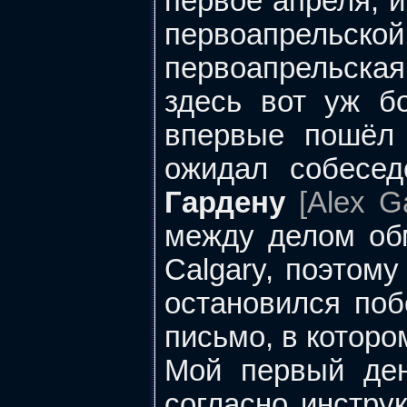
первое апреля, и
первоапрельско
первоапрельская
здесь вот уж б
впервые пошёл 
ожидал собесе
Гардену
[Alex G
между делом обм
Calgary, поэтому
остановился поб
письмо, в котором
Мой первый де
согласно инстру