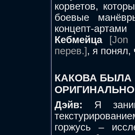
корветов, котор
боевые манёвр
концепт-артам
Кебмейца
[Jon
перев.]
, я понял
КАКОВА БЫЛА 
ОРИГИНАЛЬНО
Дэйв:
Я заним
текстурирование
горжусь – иссл