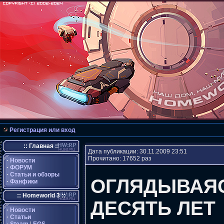
Регистрация или вход
:: Главная ::
Дата публикации: 30.11.2009 23:51
Прочитано: 17652 раз
·
Новости
·
ФОРУМ
·
Статьи и обзоры
ОГЛЯДЫВАЯС
·
Фанфики
:: Homeworld 3 ::
ДЕСЯТЬ ЛЕТ
·
Новости
·
Статьи