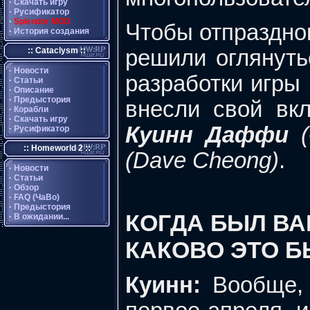
·
Скачать игру
·
Русификатор
·
Splendor MOD
Чтобы отпраздно
·
История создания
:: Cataclysm ::
решили оглянутьс
·
Новости
разработки игры
·
Статьи
·
Описание
·
Предыстория
внесли свой вк
·
Корабли
·
Скачать игру
Куинн Даффи
(
·
Русификатор
:: Homeworld 2 ::
(Dave Cheong)
.
·
Новости
·
Статьи
·
Обзор
·
FAQ (ЧаВо)
·
Предыстория
КОГДА БЫЛ ВА
·
В ожидании...
КАКОВО ЭТО 
Куинн:
Вообще, 