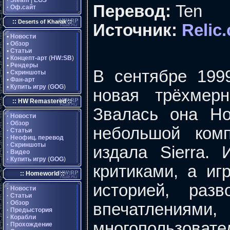
·
Steam
|
EGS
Перевод:
Ten
·
Оф.сайт
::
::
Deserts of Kharak
Источник:
Relic
•
Новости
•
Обзор
•
Статьи
•
Концепт-арт
(
HW:SB
)
•
Рендеры
В сентябре 199
•
Скриншоты
•
Фан-арт
•
Купить игру
(
GOG
)
новая трёхмерн
:: HW Remastered ::
Звалась она Ho
·
Новости
·
Обзор
небольшой комп
·
Статьи
·
Неофиц. перевод
·
Скриншоты
издала Sierra.
·
Видео
·
Купить игру
(
GOG
)
критиками, а иг
:: Homeworld ::
историей, раз
·
Новости
·
Статьи
·
Обзор
впечатлени
·
Предыстория
·
Корабли
многопользовател
·
Прохождение