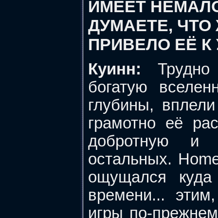
ИМЕЕТ НЕМАЛО
ДУМАЕТЕ, ЧТО 
ПРИВЕЛО ЕЁ К
Куинн:
Трудно 
богатую вселен
глубины, вплел
грамотно её ра
добротную и 
остальных. Home
ощущался куда
времени... этим
игры по-прежнему