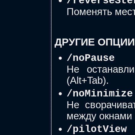
/reverseSte
Поменять мест
ДРУГИЕ ОПЦИИ
/noPause
Не останавли
(Alt+Tab).
/noMinimize
Не сворачива
между окнами (
/pilotView