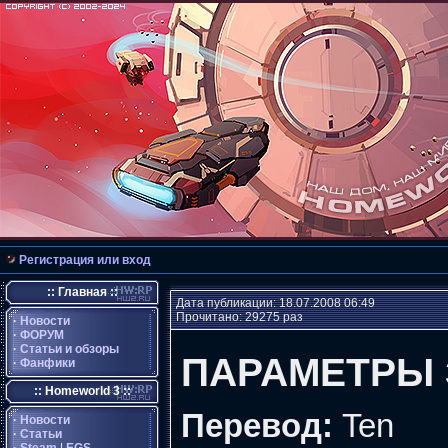
Регистрация или вход
:: Главная ::
Дата публикации: 18.07.2008 06:49
Прочитано: 29275 раз
·
Новости
·
ФОРУМ
·
Статьи и обзоры
ПАРАМЕТРЫ
·
Фанфики
:: Homeworld 3 ::
Перевод:
Ten
·
Новости
·
Статьи