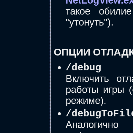
NetLogView.e
такое обили
"утонуть").
ОПЦИИ ОТЛАД
/debug
Включить отл
работы игры (
режиме).
/debugToFil
Аналогично 