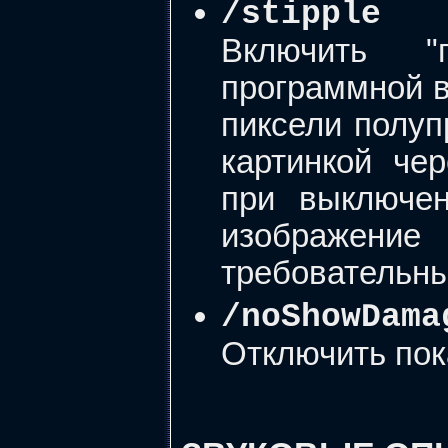
/stipple
Включить "
программной в
пиксели полуп
картинкой че
при выключен
изображение
требовательны
/noShowDama
Отключить пок