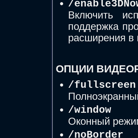
/enable3DNo
Включить ис
поддержка про
расширения в 
ОПЦИИ ВИДЕО
/fullscreen
Полноэкранный
/window
Оконный режи
/noBorder