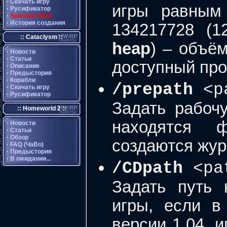
·
Скачать игру
игры равным
·
Русификатор
·
Splendor MOD
·
История создания
134217728 (12
:: Cataclysm ::
heap
) – объё
·
Новости
·
Статьи
доступный про
·
Описание
·
Предыстория
·
Корабли
/prepath
<p
·
Скачать игру
·
Русификатор
Задать рабоч
:: Homeworld 2 ::
находятся 
·
Новости
·
Статьи
·
Обзор
создаются жу
·
FAQ (ЧаВо)
·
Предыстория
·
В ожидании...
/CDpath
<pa
Задать путь
игры, если в
версии 1.04, 