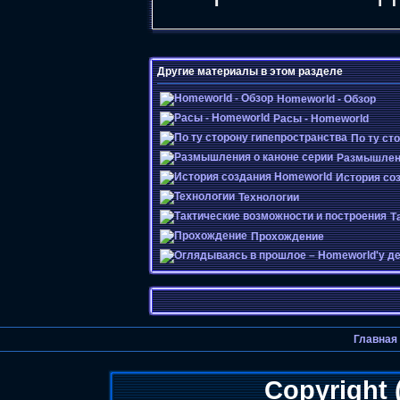
Другие материалы в этом разделе
Homeworld - Обзор
Расы - Homeworld
По ту ст
Размышлени
История со
Технологии
Т
Прохождение
Главная
Copyright 