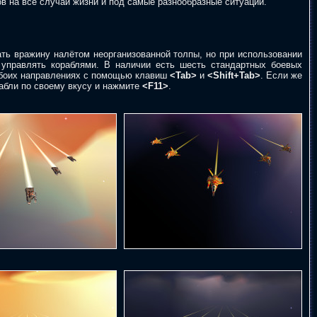
в на все случаи жизни и под самые разнообразные ситуации.
ать вражину налётом неорганизованной толпы, но при использовании
 управлять кораблями. В наличии есть шесть стандартных боевых
 обоих направлениях с помощью клавиш
<Tab>
и
<Shift+Tab>
. Если же
рабли по своему вкусу и нажмите
<F11>
.