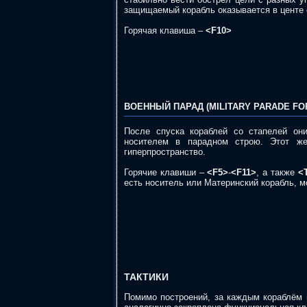
защищаемый корабль оказывается в центе
Горячая клавиша –
<F10>
ВОЕННЫЙ ПАРАД (MILITARY PARADE FO
После спуска кораблей со стапелей он
носителем в парадном строю. Этот ж
гиперпространство.
Горячие клавиши –
<F5>
-
<F11>
, а также
<
есть носитель или Материнский корабль, м
ТАКТИКИ
Помимо построений, за каждым кораблём м