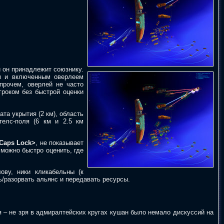
и он принадлежит союзнику.
м и включенным оверлеем
Впрочем, оверлей не часто
гроком без быстрой оценки
та укрытия (2 км), область
телс-поля (6 км и 2.5 км
Caps Lock>
, не показывает
 можно быстро оценить, где
ову, ники кликабельны (к
/разорвать альянс и передавать ресурсы.
– не зря в адмиралтейских кругах кушан было немало дискуссий на