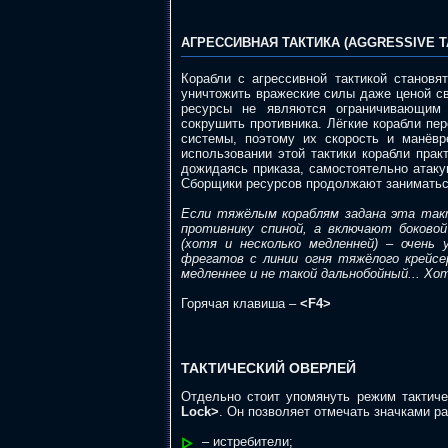
АГРЕССИВНАЯ ТАКТИКА (AGGRESSIVE T
Корабли с агрессивной тактикой становя
уничтожить вражеские силы даже ценой св
ресурсы не являются ограничивающим
сокрушить противника. Лёгкие корабли п
системы, поэтому их скорость и манёвр
использовании этой тактики корабли прак
дожидаясь приказа, самостоятельно атак
Сборщики ресурсов продолжают заниматься
Если тяжёлым кораблям задана эта такт
противнику спиной, а включают боково
(хотя и несколько медленней) – очень 
фрегатов с линии огня тяжёлого крейсе
медленнее и не такой дальнобойный... Хо
Горячая клавиша –
<F4>
ТАКТИЧЕСКИЙ ОВЕРЛЕЙ
Отдельно стоит упомянуть режим тактич
Lock>
. Он позволяет отмечать значками р
– истребители;