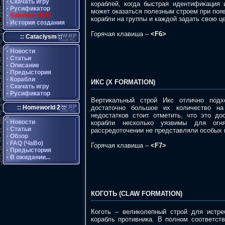
·
Скачать игру
кораблей, когда быстрая идентификация 
·
Русификатор
может оказаться полезным строем при появ
·
Splendor MOD
корабли на группы и каждой задать свою ц
·
История создания
Горячая клавиша –
<F6>
:: Cataclysm ::
·
Новости
·
Статьи
·
Описание
·
Предыстория
·
Корабли
ИКС (X FORMATION)
·
Скачать игру
·
Русификатор
Вертикальный строй Икс отлично подх
достаточно большое их количество на
:: Homeworld 2 ::
недостатков стоит отметить, что это до
·
Новости
корабли несколько уязвимы для огн
·
Статьи
рассредоточении не представляли особых 
·
Обзор
·
FAQ (ЧаВо)
Горячая клавиша –
<F7>
·
Предыстория
·
В ожидании...
КОГОТЬ (CLAW FORMATION)
Коготь – великолепный строй для истре
корабль противника. В полном соответст