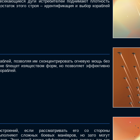
ресекающиеся дуги истребителей поднимают плотность
остаток этого строя – идентификация и выбор кораблей
аблей, позволяя им сконцентрировать огневую мощь без
й не блещет изяществом форм, но позволяет эффективно
ораблей.
строений, если рассматривать его со стороны
выполняют сложных боевых манёвров, но зато могут
глов. Этот строй также эффективен для охраны, так как