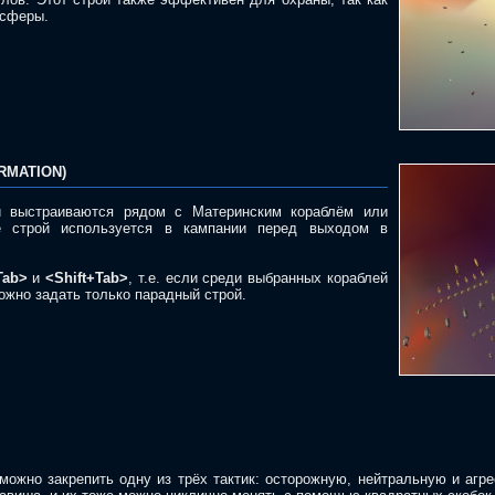
 сферы.
RMATION)
и выстраиваются рядом с Материнским кораблём или
е строй используется в кампании перед выходом в
Tab>
и
<Shift+Tab>
, т.е. если среди выбранных кораблей
ожно задать только парадный строй.
ожно закрепить одну из трёх тактик: осторожную, нейтральную и агре