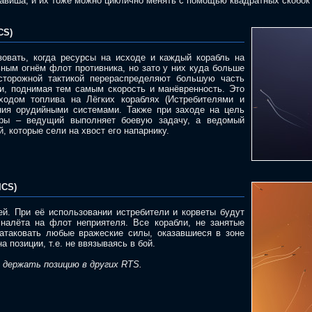
авиша, и их тоже можно циклично менять с помощью квадратных скобок
CS)
овать, когда ресурсы на исходе и каждый корабль на
ным огнём флот противника, но зато у них куда больше
сторожной тактикой перераспределяют большую часть
и, поднимая тем самым скорость и манёвренность. Это
ходом топлива на Лёгких кораблях (Истребителями и
ния орудийными системами. Также при заходе на цель
ары – ведущий выполняет боевую задачу, а ведомый
, которые сели на хвост его напарнику.
ICS)
ей. При её использовании истребители и корветы будут
налёта на флот неприятеля. Все корабли, не занятые
 атаковать любые вражеские силы, оказавшиеся в зоне
а позиции, т.е. не ввязываясь в бой.
 держать позицию в других RTS.