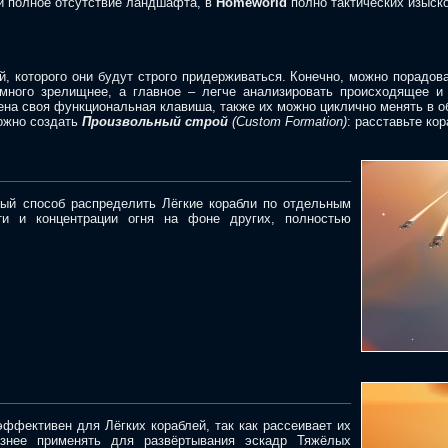
и полное отсутствие ландшафта, в
Homeworld
полно тактических изыско
й, которого они будут строго придерживаться. Конечно, можно порадов
амного зрелищнее, а главное – легче анализировать происходящее и
лена своя функциональная клавиша, также их можно циклично менять в
ожно создать
Произвольный строй
(Custom Formation)
: расставьте ко
ый способ распределить Лёгкие корабли по отдельным
ти и концентрации огня на фоне других, полностью
эффективен для Лёгких кораблей, так как рассеивает их
азнее применять для развёртывания эскадр Тяжёлых