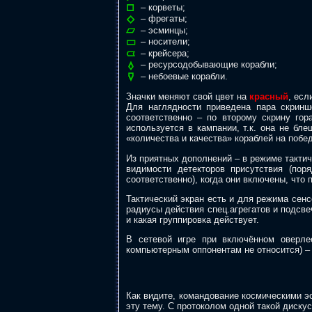
– корветы;
– фрегаты;
– эсминцы;
– носители;
– крейсера;
– ресурсодобывающие корабли;
– небоевые корабли.
Значки меняют свой цвет на
красный
, есл
Для наглядности приведена пара скрин
соответственно – по второму скрину гор
используется в кампании, т.к. она не бл
«количества и качества» кораблей на побе
Из приятных дополнений – в режиме тактич
видимости детекторов присутствия (пор
соответственно), когда они включены, что
Тактический экран есть и для режима сенс
радиусы действия спец.агрегатов и подсве
и какая группировка действует.
В сетевой игре при включённом оверле
компьютерным оппонентам не относится) –
Как видите, командование космическими э
эту тему. С протоколом одной такой диск