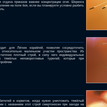
и отдача приказов важнее концентрации огня. Шеренга
лении на поле боя, если вы планируете условно разбить
ель.
одит для Лёгких кораблей, позволяя сосредоточить
 относительно маленьком участке пространства. Из
статочно плотный строй, в силу чего индивидуальные
я тяжёлых неповоротливых турелей, которые при
проблем.
бителей и корветов, когда нужно уничтожить тяжёлый
вии с названием этот строй смертоносен при заходе на