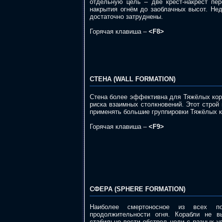
отдельную цель – две крест-накрест пе
накрытия огнём до заоблачных высот. Нед
достаточно затруднены.
Горячая клавиша –
<F8>
СТЕНА (WALL FORMATION)
Стена более эффективна для Тяжёлых кор
риска взаимных столкновений. Этот стро
применять большие группировки Тяжёлых к
Горячая клавиша –
<F9>
СФЕРА (SPHERE FORMATION)
Наиболее смертоносное из всех по
продолжительности огня. Корабли не 
стабильно вести обстрел цели с разных у