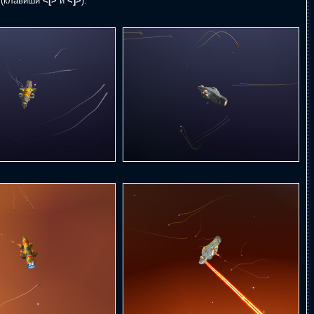
 (клавиши
<[>
и
<]>
).