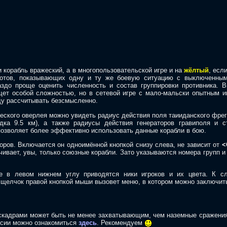
и корабль вражеский, а в многопользовательской игре и на
жёлтый
, есл
шотов, показывающих одну и ту же боевую ситуацию с выключенны
аздо проще оценить численность и состав группировки противника. 
ещет особой сложностью, но в сетевой игре с мало-мальски опытным и
ду рассчитывать безсмысленно.
еского оверлея можно увидеть радиус действия поля таииданского фрега
ядка 9.5 км), а также радиусы действия генераторов гравиполя и с
 позволяет более эффективно использовать данные корабли в бою.
оров. Включается он одноимённой кнопкой снизу слева, не зависит от
<
чивает, увы, только союзные корабли. Зато указываются номера групп и
е в левом нижнем углу приводятся ники игроков и их цвета. К сл
 щелчок правой кнопкой мыши вызовет меню, в котором можно заключить
скадрами может быть не менее захватывающим, чем наземные сражения 
уссии можно ознакомиться
здесь
. Рекомендуем