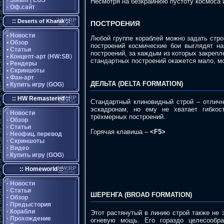
·
Steam
|
EGS
Несмотря на безкрайнюю пустоту космоса 
·
Оф.сайт
::
::
Deserts of Kharak
ПОСТРОЕНИЯ
•
Новости
Любой группе кораблей можно задать стро
•
Обзор
построений космические бои выглядят н
•
Статьи
построений, за каждым из которых закреп
•
Концепт-арт
(
HW:SB
)
стандартных построений окажется мало, м
•
Рендеры
•
Скриншоты
•
Фан-арт
ДЕЛЬТА (DELTA FORMATION)
•
Купить игру
(
GOG
)
:: HW Remastered ::
Стандартный клиновидный строй – отличн
эскадронам, но ему не хватает гибкос
·
Новости
трёхмерных построений.
·
Обзор
·
Статьи
Горячая клавиша –
<F5>
·
Неофиц. перевод
·
Скриншоты
·
Видео
·
Купить игру
(
GOG
)
:: Homeworld ::
·
Новости
·
Статьи
ШЕРЕНГА (BROAD FORMATION)
·
Обзор
·
Предыстория
·
Корабли
Этот растянутый в линию строй также не 
·
Прохождение
огневую мощь. Его гораздо целесообр