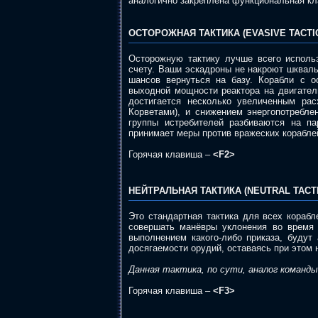
аналогично закреплена функциональная кл
ОСТОРОЖНАЯ ТАКТИКА (EVASIVE TACTI
Осторожную тактику лучше всего использ
счету. Ваши эскадроны не накроют шкваль
шансов вернуться на базу. Корабли с о
выходной мощности реактора на двигател
достигается несколько увеличенным рас
Корветами), и снижением энергопотребле
группы истребителей разбиваются на п
принимает меры против вражеских кораблей
Горячая клавиша –
<F2>
НЕЙТРАЛЬНАЯ ТАКТИКА (NEUTRAL TACT
Это стандартная тактика для всех корабл
совершать манёвры уклонения во время 
выполнением какого-либо приказа, будут
досягаемости орудий, оставаясь при этом н
Данная тактика, по сути, аналог команды
Горячая клавиша –
<F3>