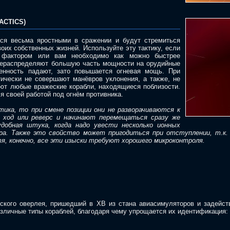
ACTICS)
тся весьма яростными в сражении и будут стремиться
оих собственных жизней. Используйте эту тактику, если
 фактором или вам необходимо как можно быстрее
ерераспределяют большую часть мощности на орудийные
енность падают, зато повышается огневая мощь. При
тически не совершают манёвров уклонения, а также, не
уют любые вражеские корабли, находящиеся поблизости.
 своей работой под огнём противника.
ика, то при смене позиции они не разворачиваются к
й ход или реверс и начинают перемещаться сразу же
удобная штука, когда надо увести несколько ионных
ра. Также это свойство может пригодиться при отступлении, т.к. 
тя, конечно, все эти изыски требуют хорошего микроконтроля.
еского оверлея, пришедший в ХВ из стана авиасимуляторов и задей
азличные типы кораблей, благодаря чему упрощается их идентификация: