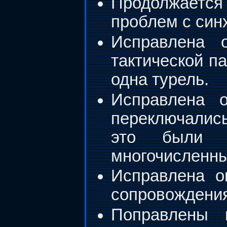
Продолжается
проблем с син
Исправлена 
тактической п
одна турель.
Исправлена о
переключались
это были п
многочисленны
Исправлена о
сопровождения
Поправлены 