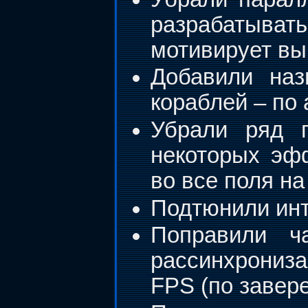
разрабатыват
мотивирует вы
Добавили на
кораблей – по
Убрали ряд г
некоторых эф
во все поля на
Подтюнили ин
Поправили ч
рассинхрониз
FPS (по завер