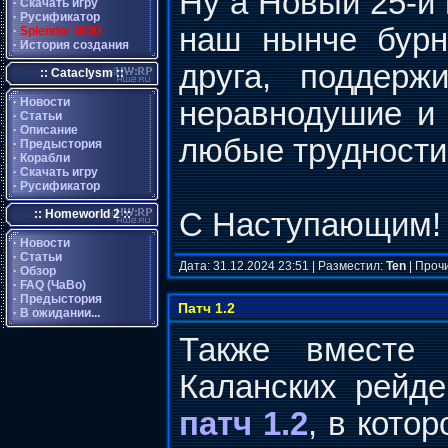
Ну а Новый 25-й 
·
Скачать игру
·
Русификатор
наш нынче бурн
·
Splendor MOD
·
История создания
друга, поддерж
:: Cataclysm ::
·
Новости
неравнодушие и 
·
Статьи
·
Описание
любые трудности
·
Предыстория
·
Корабли
·
Скачать игру
·
Русификатор
:: Homeworld 2 ::
С Наступающим
·
Новости
·
Статьи
Дата: 31.12.2024 23:51 | Разместил:
Ten
| Проч
·
Обзор
·
FAQ (ЧаВо)
·
Предыстория
Патч 1.2
·
В ожидании...
Также вместе
Каланских рейд
патч 1.2
, в кото