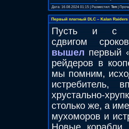
Дата: 16.08.2024 01:15 | Разместил:
Ten
| Проч
Первый платный DLC – Kalan Raiders 
Пусть и с н
сдвигом сроко
вышел
первый «
рейдеров в кооп
мы помним, исход
истребитель, 
хрустально-хрупк
столько же, а им
мухоморов и ист
Новые корабли, 