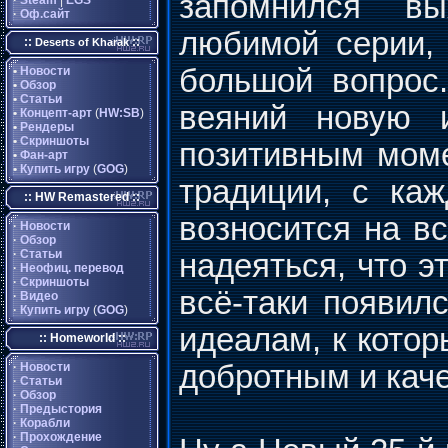
запомнился вы
·
Steam
|
EGS
·
Оф.сайт
любимой серии,
::
::
Deserts of Kharak
большой вопрос
•
Новости
•
Обзор
•
Статьи
веяний новую 
•
Концепт-арт
(
HW:SB
)
•
Рендеры
•
Скриншоты
позитивным моме
•
Фан-арт
•
Купить игру
(
GOG
)
традиции, с ка
:: HW Remastered ::
возносится на в
·
Новости
·
Обзор
·
Статьи
надеяться, что э
·
Неофиц. перевод
·
Скриншоты
всё-таки появил
·
Видео
·
Купить игру
(
GOG
)
идеалам, к котор
:: Homeworld ::
добротным и кач
·
Новости
·
Статьи
·
Обзор
·
Предыстория
·
Корабли
·
Прохождение