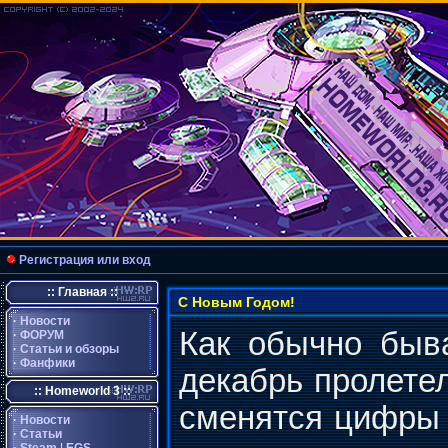
Регистрация или вход
:: Главная ::
С Новым Годом!
·
Новости
Как обычно быв
·
ФОРУМ
·
Статьи и обзоры
·
Фанфики
декабрь пролетел
:: Homeworld 3 ::
сменятся цифры 
·
Новости
·
Статьи